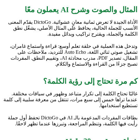
المثال والصوت وشرح AI يعملون معًا
الأداة الجيدة لا تعرض ثمانية معانٍ عشوائية. DictoGo يقدّم المعنى
الأنسب للجملة الحالية، يحافظ على المثال الأصلي، يشغّل نطق
الكلمة والجملة، ويقترح تراكيب وبدائل مفيدة.
وتدخل هذه العملية في حلقة تعلم أوسع: قراءة واستماع غامران،
تشغيل صوتي ثنائي اللغة، Auto Echo للترديد، ملاحظات على
المقال، تصدير PDF، مدرب محادثة AI، وتقييم النطق. المفردات
تصبح جزءًا من القراءة والاستماع والكلام.
كم مرة تحتاج إلى رؤية الكلمة؟
غالبًا تحتاج الكلمة إلى تكرار متباعد وظهور في سياقات مختلفة.
عندما تراها خمس إلى سبع مرات، تنتقل من معرفة سلبية إلى كلمة
تستطيع استخدامها.
بطاقات المفردات المدعومة بالـ AI في DictoGo تحفظ أول جملة
رأيت فيها الكلمة، وتنظم المراجعة، وتبرزها عندما تظهر لاحقًا.