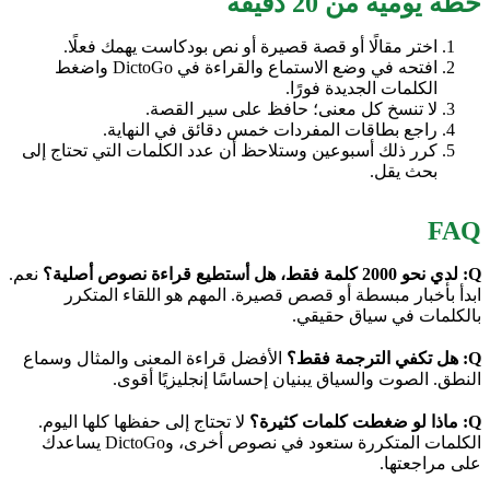
خطة يومية من 20 دقيقة
اختر مقالًا أو قصة قصيرة أو نص بودكاست يهمك فعلًا.
افتحه في وضع الاستماع والقراءة في DictoGo واضغط
الكلمات الجديدة فورًا.
لا تنسخ كل معنى؛ حافظ على سير القصة.
راجع بطاقات المفردات خمس دقائق في النهاية.
كرر ذلك أسبوعين وستلاحظ أن عدد الكلمات التي تحتاج إلى
بحث يقل.
FAQ
Q: لدي نحو 2000 كلمة فقط، هل أستطيع قراءة نصوص أصلية؟
نعم.
ابدأ بأخبار مبسطة أو قصص قصيرة. المهم هو اللقاء المتكرر
بالكلمات في سياق حقيقي.
Q: هل تكفي الترجمة فقط؟
الأفضل قراءة المعنى والمثال وسماع
النطق. الصوت والسياق يبنيان إحساسًا إنجليزيًا أقوى.
Q: ماذا لو ضغطت كلمات كثيرة؟
لا تحتاج إلى حفظها كلها اليوم.
الكلمات المتكررة ستعود في نصوص أخرى، وDictoGo يساعدك
على مراجعتها.