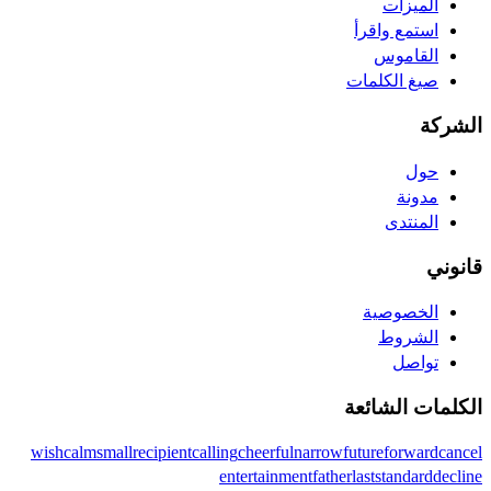
الميزات
استمع واقرأ
القاموس
صيغ الكلمات
الشركة
حول
مدونة
المنتدى
قانوني
الخصوصية
الشروط
تواصل
الكلمات الشائعة
wish
calm
small
recipient
calling
cheerful
narrow
future
forward
cancel
entertainment
father
last
standard
decline