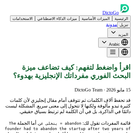
DictoGo
الرئيسية
الميزات الأساسية
ميزات الذكاء الاصطناعي
الاستخدامات
مدونة
تنزيل
المزيد
Arabic
اقرأ واضغط لتفهم: كيف تضاعف ميزة
البحث الفوري مفرداتك الإنجليزية بهدوء؟
15 مايو 2026
· DictoGo Team
قد تحفظ آلاف الكلمات ثم تتوقف أمام مقال إنجليزي لأن كلمات
كثيرة تبدو مألوفة ولكنها لا تتحول إلى معنى سريع. المشكلة ليست
دائمًا في الذاكرة، بل في أن الكلمة لم ترتبط بسياق حقيقي.
قائمة المفردات تقول لك:
. أما الجملة
abandon = يتخلى عن
The
founder had to abandon the startup after two years of