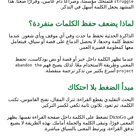
فتمنحك مؤسسًا، وصراعًا دام عامين، وقرارًا صعبًا. هذا
struggle
المشهد يجعل الكلمة أسهل في التذكر.
لماذا يضعف حفظ الكلمات منفردة؟
الذاكرة الحدثية تحفظ ما حدث وفي أي موقف وبأي شعور. عندما
تحفظ كلمة وحدها، لا يحصل الدماغ على قصة أو سياق، فيتعامل
معها كمعلومة قصيرة العمر.
عندما تظهر الكلمة داخل خبر أو قصة أو نص بودكاست، تحفظ
المعنى وطريقة الاستخدام معًا. لذلك يصبح فهم
abandon the
أسرع بكثير من تذكر ترجمة منفصلة.
project
مبدأ الضغط بلا احتكاك
البحث التقليدي يقطع القراءة: تترك المقال، تفتح القاموس، تكتب
الكلمة، ثم تعود. ثلاثون ثانية تكفي لكسر التركيز.
في DictoGo تضغط على الكلمة داخل صفحة القراءة نفسها. يظهر
المعنى فورًا، وتبقى الكلمة والجملة أمامك. بهذه الطريقة لا يضيع
تدفق القراءة، ويرتبط المعنى بالسياق مباشرة.