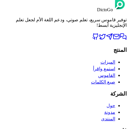
DictoGo
توفير قاموس سريع، تعلم صوتي، ودعم اللغة الأم لجعل تعلم
الإنجليزية أبسط!
المنتج
الميزات
استمع واقرأ
القاموس
صيغ الكلمات
الشركة
حول
مدونة
المنتدى