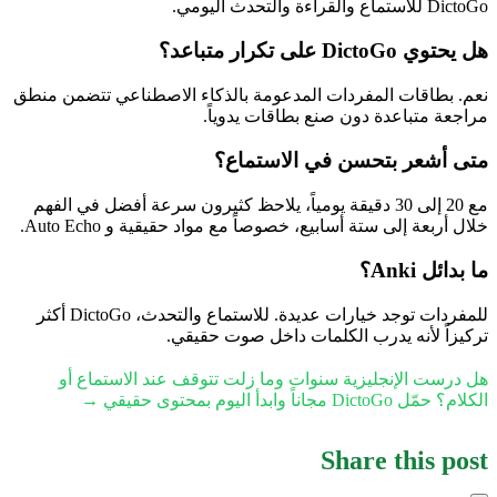
DictoGo للاستماع والقراءة والتحدث اليومي.
هل يحتوي DictoGo على تكرار متباعد؟
نعم. بطاقات المفردات المدعومة بالذكاء الاصطناعي تتضمن منطق
مراجعة متباعدة دون صنع بطاقات يدوياً.
متى أشعر بتحسن في الاستماع؟
مع 20 إلى 30 دقيقة يومياً، يلاحظ كثيرون سرعة أفضل في الفهم
خلال أربعة إلى ستة أسابيع، خصوصاً مع مواد حقيقية و Auto Echo.
ما بدائل Anki؟
للمفردات توجد خيارات عديدة. للاستماع والتحدث، DictoGo أكثر
تركيزاً لأنه يدرب الكلمات داخل صوت حقيقي.
هل درست الإنجليزية سنوات وما زلت تتوقف عند الاستماع أو
الكلام؟ حمّل DictoGo مجاناً وابدأ اليوم بمحتوى حقيقي →
Share this post