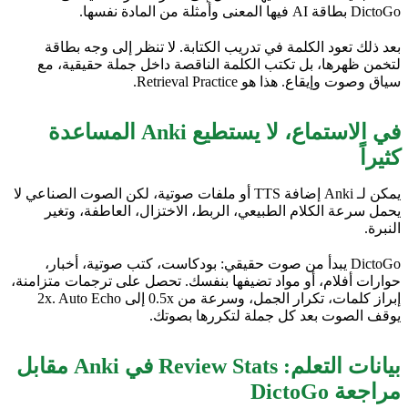
DictoGo بطاقة AI فيها المعنى وأمثلة من المادة نفسها.
بعد ذلك تعود الكلمة في تدريب الكتابة. لا تنظر إلى وجه بطاقة
لتخمن ظهرها، بل تكتب الكلمة الناقصة داخل جملة حقيقية، مع
سياق وصوت وإيقاع. هذا هو Retrieval Practice.
في الاستماع، لا يستطيع Anki المساعدة
كثيراً
يمكن لـ Anki إضافة TTS أو ملفات صوتية، لكن الصوت الصناعي لا
يحمل سرعة الكلام الطبيعي، الربط، الاختزال، العاطفة، وتغير
النبرة.
DictoGo يبدأ من صوت حقيقي: بودكاست، كتب صوتية، أخبار،
حوارات أفلام، أو مواد تضيفها بنفسك. تحصل على ترجمات متزامنة،
إبراز كلمات، تكرار الجمل، وسرعة من 0.5x إلى 2x. Auto Echo
يوقف الصوت بعد كل جملة لتكررها بصوتك.
بيانات التعلم: Review Stats في Anki مقابل
مراجعة DictoGo