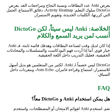
يعرض Anki عدد البطاقات ونسبة النجاح ومراجعات الغد. يعرض
DictoGo سلوك التعلم: Activity Heatmap، دقائق الاستماع، الجمل
التي كررتها، الكلمات الجديدة، وتقويم الاستمرار.
الخلاصة: Anki ليس سيئاً، لكن DictoGo
أنسب لمن يريد السمع والكلام
إذا كان لديك وقت لصناعة البطاقات وهدفك قائمة ثابتة، فـ Anki
خيار قوي. أما إذا أردت فهم البودكاست والمسلسلات والمحادثات
الحقيقية، فعليك التدريب داخل اللغة الحقيقية.
DictoGo ليس خصماً لـ Anki. لكثير من المتعلمين هو بديل أسهل
للاستمرار: استماع وقراءة غامران، Auto Echo، ومفردات داخل
السياق.
FAQ
هل يمكن استخدام Anki و DictoGo معاً؟
نعم. استخدم Anki لقوائم الامتحان أو المصطلحات، واستخدم