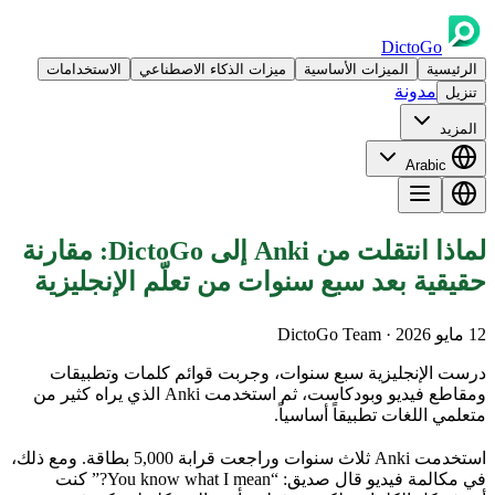
DictoGo
الرئيسية
الميزات الأساسية
ميزات الذكاء الاصطناعي
الاستخدامات
مدونة
تنزيل
المزيد
Arabic
لماذا انتقلت من Anki إلى DictoGo: مقارنة
حقيقية بعد سبع سنوات من تعلّم الإنجليزية
12 مايو 2026
· DictoGo Team
درست الإنجليزية سبع سنوات، وجربت قوائم كلمات وتطبيقات
ومقاطع فيديو وبودكاست، ثم استخدمت Anki الذي يراه كثير من
متعلمي اللغات تطبيقاً أساسياً.
استخدمت Anki ثلاث سنوات وراجعت قرابة 5,000 بطاقة. ومع ذلك،
في مكالمة فيديو قال صديق: “You know what I mean?” كنت