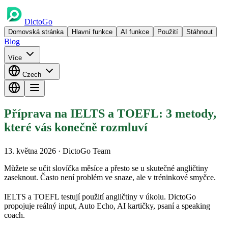
DictoGo
Domovská stránka
Hlavní funkce
AI funkce
Použití
Stáhnout
Blog
Více
Czech
Příprava na IELTS a TOEFL: 3 metody,
které vás konečně rozmluví
13. května 2026
· DictoGo Team
Můžete se učit slovíčka měsíce a přesto se u skutečné angličtiny
zaseknout. Často není problém ve snaze, ale v tréninkové smyčce.
IELTS a TOEFL testují použití angličtiny v úkolu. DictoGo
propojuje reálný input, Auto Echo, AI kartičky, psaní a speaking
coach.