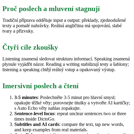
Proč poslech a mluvení stagnují
Tradiční příprava odděluje input a output: překlady, zjednodušené
texty a pomalé nahrávky. Reálná angličtina má spojování, slabé
tvary a přízvuky.
Čtyři cíle zkoušky
Listening znamená sledovat strukturu informací. Speaking znamená
plynule vyjádřit názor. Reading a writing stabilizují testy a šablony;
listening a speaking chtějí reálný vstup a opakovaný výstup.
Imersivní poslech a čtení
3-5 minutes
: Poslechněte 3-5 minut pro hlavní smysl;
opakujte těžké věty; porovnejte titulky a vytvořte AI kartičky;
s Auto Echo věty nahlas zopakujte.
Sentence-level focus
: repeat unclear sentences two or three
times inside DictoGo.
Subtitles and AI cards
: compare the text, tap new words,
and keep examples from real materials.