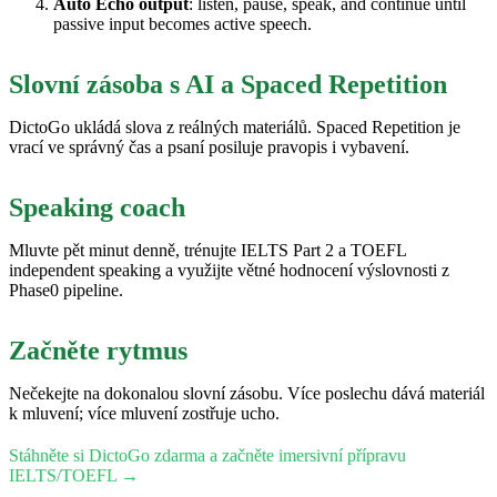
Auto Echo output
: listen, pause, speak, and continue until
passive input becomes active speech.
Slovní zásoba s AI a Spaced Repetition
DictoGo ukládá slova z reálných materiálů. Spaced Repetition je
vrací ve správný čas a psaní posiluje pravopis i vybavení.
Speaking coach
Mluvte pět minut denně, trénujte IELTS Part 2 a TOEFL
independent speaking a využijte větné hodnocení výslovnosti z
Phase0 pipeline.
Začněte rytmus
Nečekejte na dokonalou slovní zásobu. Více poslechu dává materiál
k mluvení; více mluvení zostřuje ucho.
Stáhněte si DictoGo zdarma a začněte imersivní přípravu
IELTS/TOEFL →