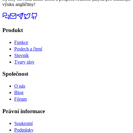
výuku angličtiny!
Produkt
Funkce
Poslech a čtení
Slovník
Tvary slov
Společnost
O nás
Blog
Fórum
Právní informace
Soukromí
Podmínky