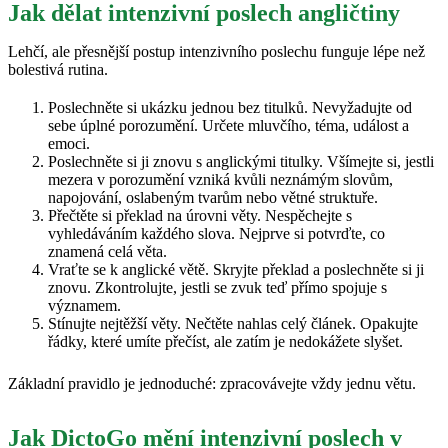
Jak dělat intenzivní poslech angličtiny
Lehčí, ale přesnější postup intenzivního poslechu funguje lépe než
bolestivá rutina.
Poslechněte si ukázku jednou bez titulků. Nevyžadujte od
sebe úplné porozumění. Určete mluvčího, téma, událost a
emoci.
Poslechněte si ji znovu s anglickými titulky. Všímejte si, jestli
mezera v porozumění vzniká kvůli neznámým slovům,
napojování, oslabeným tvarům nebo větné struktuře.
Přečtěte si překlad na úrovni věty. Nespěchejte s
vyhledáváním každého slova. Nejprve si potvrďte, co
znamená celá věta.
Vraťte se k anglické větě. Skryjte překlad a poslechněte si ji
znovu. Zkontrolujte, jestli se zvuk teď přímo spojuje s
významem.
Stínujte nejtěžší věty. Nečtěte nahlas celý článek. Opakujte
řádky, které umíte přečíst, ale zatím je nedokážete slyšet.
Základní pravidlo je jednoduché: zpracovávejte vždy jednu větu.
Jak DictoGo mění intenzivní poslech v