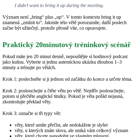
I didn’t want to bring it up during the meeting.
Význam není „bring“ plus „up“. V tomto kontextu bring it up
znamená „zmínit to“. Jakmile této větě porozumíte, další poslech
začne být užitečný, protože přesně víte, co opravujete.
Praktický 20minutový tréninkový scénář
Pokud máte jen 20 minut denně, nepouštějte si hodinový podcast
jako kulisu. Vyberte si jednu autentickou ukázku dlouhou 1–3
minuty a trénujte po větách.
Krok 1: poslechněte si ji jednou od začátku do konce a určete téma.
Krok 2: poslouchejte a čtěte větu po větě. Nejdřív poslouchejte,
potom si přečtěte anglické titulky. Pokud je věta pořád nejasná,
zkontrolujte překlad věty.
Krok 3: označte si tři typy vět:
věty, které umíte přečíst, ale nedokážete je slyšet
věty, u kterých znáte slova, ale uniká vám celkový význam
věty, které chcete napodobit ve vlastním mluvení