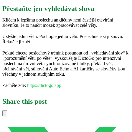
Přestaňte jen vyhledávat slova
Klíčem k lepšímu poslechu angličtiny není častější otevírání
slovníku. Je to naučit mozek zpracovávat celé věty.
Uslyšte jednu větu. Pochopte jednu větu. Poslechněte si ji znovu.
Řekněte ji zpět.
Pokud chcete poslechový trénink posunout od „vyhledávání slov“ k
„porozumění větu po větě“, vyzkoušejte DictoGo pro intenzivní
poslech na úrovni vět: synchronizované titulky, překlad vět,
přehrávání vět, stínování Auto Echo a AI kartičky se slovíčky jsou
všechny v jednom studijním toku.
Začněte zde:
https://dictogo.app
Share this post