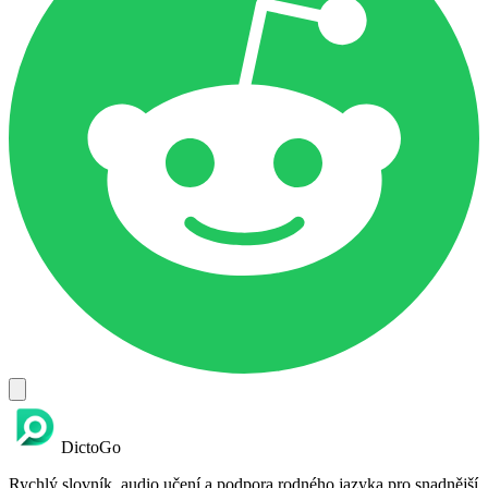
DictoGo
Rychlý slovník, audio učení a podpora rodného jazyka pro snadnější