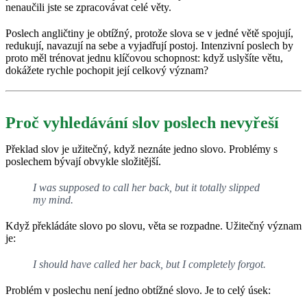
nenaučili jste se zpracovávat celé věty.
Poslech angličtiny je obtížný, protože slova se v jedné větě spojují,
redukují, navazují na sebe a vyjadřují postoj. Intenzivní poslech by
proto měl trénovat jednu klíčovou schopnost: když uslyšíte větu,
dokážete rychle pochopit její celkový význam?
Proč vyhledávání slov poslech nevyřeší
Překlad slov je užitečný, když neznáte jedno slovo. Problémy s
poslechem bývají obvykle složitější.
I was supposed to call her back, but it totally slipped
my mind.
Když překládáte slovo po slovu, věta se rozpadne. Užitečný význam
je:
I should have called her back, but I completely forgot.
Problém v poslechu není jedno obtížné slovo. Je to celý úsek: