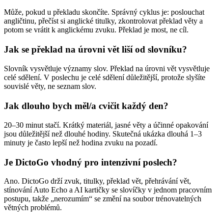
Může, pokud u překladu skončíte. Správný cyklus je: poslouchat
angličtinu, přečíst si anglické titulky, zkontrolovat překlad věty a
potom se vrátit k anglickému zvuku. Překlad je most, ne cíl.
Jak se překlad na úrovni vět liší od slovníku?
Slovník vysvětluje významy slov. Překlad na úrovni vět vysvětluje
celé sdělení. V poslechu je celé sdělení důležitější, protože slyšíte
souvislé věty, ne seznam slov.
Jak dlouho bych měl/a cvičit každý den?
20–30 minut stačí. Krátký materiál, jasné věty a účinné opakování
jsou důležitější než dlouhé hodiny. Skutečná ukázka dlouhá 1–3
minuty je často lepší než hodina zvuku na pozadí.
Je DictoGo vhodný pro intenzivní poslech?
Ano. DictoGo drží zvuk, titulky, překlad vět, přehrávání vět,
stínování Auto Echo a AI kartičky se slovíčky v jednom pracovním
postupu, takže „nerozumím“ se změní na soubor trénovatelných
větných problémů.