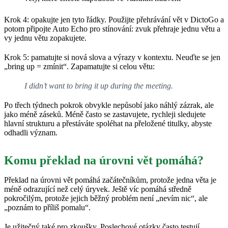
Krok 4: opakujte jen tyto řádky. Použijte přehrávání vět v DictoGo a
potom připojte Auto Echo pro stínování: zvuk přehraje jednu větu a
vy jednu větu zopakujete.
Krok 5: pamatujte si nová slova a výrazy v kontextu. Neuďte se jen
„bring up = zmínit“. Zapamatujte si celou větu:
I didn’t want to bring it up during the meeting.
Po třech týdnech pokrok obvykle nepůsobí jako náhlý zázrak, ale
jako méně záseků. Méně často se zastavujete, rychleji sledujete
hlavní strukturu a přestáváte spoléhat na přeložené titulky, abyste
odhadli význam.
Komu překlad na úrovni vět pomáhá?
Překlad na úrovni vět pomáhá začátečníkům, protože jedna věta je
méně odrazující než celý úryvek. Ještě víc pomáhá středně
pokročilým, protože jejich běžný problém není „nevím nic“, ale
„poznám to příliš pomalu“.
Je užitečný také pro zkoušky. Poslechové otázky často testují