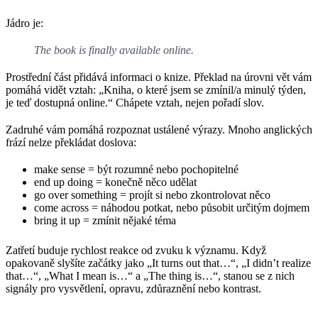
Jádro je:
The book is finally available online.
Prostřední část přidává informaci o knize. Překlad na úrovni vět vám
pomáhá vidět vztah: „Kniha, o které jsem se zmínil/a minulý týden,
je teď dostupná online.“ Chápete vztah, nejen pořadí slov.
Zadruhé vám pomáhá rozpoznat ustálené výrazy. Mnoho anglických
frází nelze překládat doslova:
make sense = být rozumné nebo pochopitelné
end up doing = konečně něco udělat
go over something = projít si nebo zkontrolovat něco
come across = náhodou potkat, nebo působit určitým dojmem
bring it up = zmínit nějaké téma
Zatřetí buduje rychlost reakce od zvuku k významu. Když
opakovaně slyšíte začátky jako „It turns out that…“, „I didn’t realize
that…“, „What I mean is…“ a „The thing is…“, stanou se z nich
signály pro vysvětlení, opravu, zdůraznění nebo kontrast.