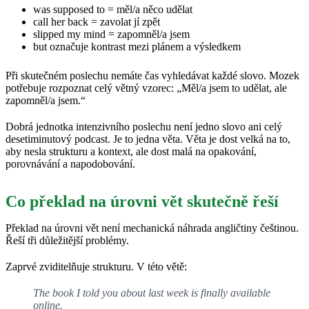
was supposed to = měl/a něco udělat
call her back = zavolat jí zpět
slipped my mind = zapomněl/a jsem
but označuje kontrast mezi plánem a výsledkem
Při skutečném poslechu nemáte čas vyhledávat každé slovo. Mozek
potřebuje rozpoznat celý větný vzorec: „Měl/a jsem to udělat, ale
zapomněl/a jsem.“
Dobrá jednotka intenzivního poslechu není jedno slovo ani celý
desetiminutový podcast. Je to jedna věta. Věta je dost velká na to,
aby nesla strukturu a kontext, ale dost malá na opakování,
porovnávání a napodobování.
Co překlad na úrovni vět skutečně řeší
Překlad na úrovni vět není mechanická náhrada angličtiny češtinou.
Řeší tři důležitější problémy.
Zaprvé zviditelňuje strukturu. V této větě:
The book I told you about last week is finally available
online.