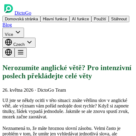
DictoGo
Domovská stránka
Hlavní funkce
AI funkce
Použití
Stáhnout
Blog
Více
Czech
Nerozumíte anglické větě? Pro intenzivní
poslech překládejte celé věty
26. května 2026
· DictoGo Team
Už jste se někdy ocitli v této situaci: znáte většinu slov v anglické
větě, ale význam vám pořád nedojde dost rychle? Když si zapnete
titulky, řádek vypadá jednoduše. Jakmile se ale znovu spustí zvuk,
mozek začne zaostávat.
Neznamená to, že máte hroznou slovní zásobu. Velmi často je
problém v tom, že umíte jen vyhledávat jednotlivá slova, ale