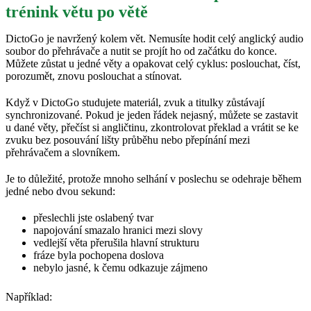
trénink větu po větě
DictoGo je navržený kolem vět. Nemusíte hodit celý anglický audio
soubor do přehrávače a nutit se projít ho od začátku do konce.
Můžete zůstat u jedné věty a opakovat celý cyklus: poslouchat, číst,
porozumět, znovu poslouchat a stínovat.
Když v DictoGo studujete materiál, zvuk a titulky zůstávají
synchronizované. Pokud je jeden řádek nejasný, můžete se zastavit
u dané věty, přečíst si angličtinu, zkontrolovat překlad a vrátit se ke
zvuku bez posouvání lišty průběhu nebo přepínání mezi
přehrávačem a slovníkem.
Je to důležité, protože mnoho selhání v poslechu se odehraje během
jedné nebo dvou sekund:
přeslechli jste oslabený tvar
napojování smazalo hranici mezi slovy
vedlejší věta přerušila hlavní strukturu
fráze byla pochopena doslova
nebylo jasné, k čemu odkazuje zájmeno
Například: