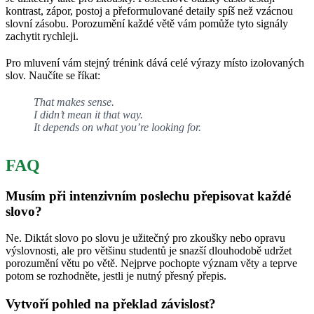
kontrast, zápor, postoj a přeformulované detaily spíš než vzácnou
slovní zásobu. Porozumění každé větě vám pomůže tyto signály
zachytit rychleji.
Pro mluvení vám stejný trénink dává celé výrazy místo izolovaných
slov. Naučíte se říkat:
That makes sense.
I didn’t mean it that way.
It depends on what you’re looking for.
FAQ
Musím při intenzivním poslechu přepisovat každé
slovo?
Ne. Diktát slovo po slovu je užitečný pro zkoušky nebo opravu
výslovnosti, ale pro většinu studentů je snazší dlouhodobě udržet
porozumění větu po větě. Nejprve pochopte význam věty a teprve
potom se rozhodněte, jestli je nutný přesný přepis.
Vytvoří pohled na překlad závislost?