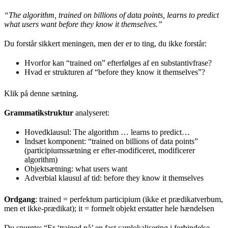
“The algorithm, trained on billions of data points, learns to predict
what users want before they know it themselves.”
Du forstår sikkert meningen, men der er to ting, du ikke forstår:
Hvorfor kan “trained on” efterfølges af en substantivfrase?
Hvad er strukturen af ​​“before they know it themselves”?
Klik på denne sætning.
Grammatikstruktur
analyseret:
Hovedklausul: The algorithm … learns to predict…
Indsæt komponent: “trained on billions of data points”
(participiumssætning er efter-modificeret, modificerer
algorithm)
Objektsætning: what users want
Adverbial klausul af tid: before they know it themselves
Ordgang
: trained = perfektum participium (ikke et prædikatverbum,
men et ikke-prædikat); it = formelt objekt erstatter hele hændelsen
Du spurgte: “Er ‘trained på’ en fast samlokalisering i forbindelse