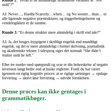
Runde 2
: “Hvad er de almindelige strukturelle varianter af ‘Not
until’?”
AI: Never…, Hardly/Scarcely…when… og No sooner…than… er
alle lignende negative præstrukturer, og triggerbetingelserne og
vendelogikken er de samme.
Runde 3
: “Er denne struktur mere almindelig i skrift end tale?”
AI: Ja, det bruges hyppigere i skriftligt engelsk end mundtligt
engelsk, og det er mere almindeligt i formel skrivning, journalistik
og akademiske tekster. I talesprog siges det normalt “She didn’t
realize until he left.”
Efter tre runder med spørgsmål og svar er din beherskelse af negativ
inversion langt bedre end at huske reglerne. Fordi du har været
igennem en rigtig kognitiv proces: at se rigtige sætninger → opdage
forvirring → aktivt løse forvirring → udvide forståelsen.
Denne proces kan ikke gentages i
grammatikbøger.