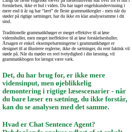
Langt de fleste engelske elever på mellemniveau står over for et hul i
forståelsen, ikke et hul i viden. Du har taget engelskundervisning i
mere end ti år og har “lært” de fleste grammatikregler - men når du
støder på rigtige sætninger, har du ikke en klar analyseramme i dit
sind.
Traditionelle grammatikbøger er meget effektive til at løse
videnshuller, men meget ineffektive til at løse forståelseshuller.
Årsagen er enkel: eksempelsætningerne i grammatikbøger er
designet til at illustrere reglerne, ikke de sætninger, du rent faktisk vil
støde på. Når du møder en reel tvetydighed i din læsning, vil
grammatikbogen for længst være væk.
Det, du har brug for, er ikke mere
vidensinput, men øjeblikkelig
demontering i rigtige læsescenarier - når
du bare læser en sætning, du ikke forstår,
kan du se analysen med det samme.
Hvad er Chat Sentence Agent?