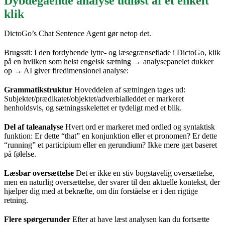
Dybdegående analyse udløst af et enkelt
klik
DictoGo’s Chat Sentence Agent gør netop det.
Brugssti: I den fordybende lytte- og læsegrænseflade i DictoGo, klik
på en hvilken som helst engelsk sætning → analysepanelet dukker
op → AI giver firedimensionel analyse:
Grammatikstruktur
Hoveddelen af sætningen tages ud:
Subjektet/prædikatet/objektet/adverbialleddet er markeret
henholdsvis, og sætningsskelettet er tydeligt med et blik.
Del af taleanalyse
Hvert ord er markeret med ordled og syntaktisk
funktion: Er dette “that” en konjunktion eller et pronomen? Er dette
“running” et participium eller en gerundium? Ikke mere gæt baseret
på følelse.
Læsbar oversættelse
Det er ikke en stiv bogstavelig oversættelse,
men en naturlig oversættelse, der svarer til den aktuelle kontekst, der
hjælper dig med at bekræfte, om din forståelse er i den rigtige
retning.
Flere spørgerunder
Efter at have læst analysen kan du fortsætte