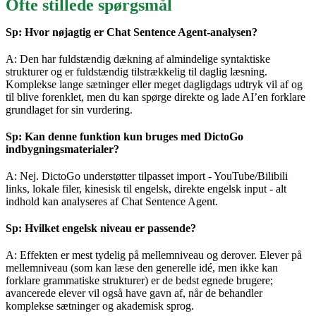
Ofte stillede spørgsmål
Sp: Hvor nøjagtig er Chat Sentence Agent-analysen?
A: Den har fuldstændig dækning af almindelige syntaktiske
strukturer og er fuldstændig tilstrækkelig til daglig læsning.
Komplekse lange sætninger eller meget dagligdags udtryk vil af og
til blive forenklet, men du kan spørge direkte og lade AI’en forklare
grundlaget for sin vurdering.
Sp: Kan denne funktion kun bruges med DictoGo
indbygningsmaterialer?
A: Nej. DictoGo understøtter tilpasset import - YouTube/Bilibili
links, lokale filer, kinesisk til engelsk, direkte engelsk input - alt
indhold kan analyseres af Chat Sentence Agent.
Sp: Hvilket engelsk niveau er passende?
A: Effekten er mest tydelig på mellemniveau og derover. Elever på
mellemniveau (som kan læse den generelle idé, men ikke kan
forklare grammatiske strukturer) er de bedst egnede brugere;
avancerede elever vil også have gavn af, når de behandler
komplekse sætninger og akademisk sprog.