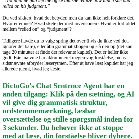
“Not until he had left the office did she realize how much she had
relied on his judgment.”
Du ved sikkert, hvad det betyder, men du kan ikke helt forklare det.
Hvor er emnet? Hvad skete der med inversionen? Hvad er forholdet
mellem “relied on” og “judgment”?
Tidligere havde du to valg: spring det over (hvis du ikke ved det,
ignorer det bare), eller åbn grammatikbogen og slå den op (det kan
tage 20 minutter at finde det relevante kapitel). Det er heller ikke
godt. Førstnævnte har akkumuleret megen vag forståelse, mens
sidstnævnte afbryder læserytmen. Efter at have læst kapitlet har jeg
allerede glemt, hvad jeg læste.
DictoGo’s Chat Sentence Agent har en
anden tilgang: Klik på den sætning, og AI
vil give dig grammatisk struktur,
ordstemmemærkning, læsbar
oversættelse og stille spørgsmål inden for
3 sekunder. Du behøver ikke at stoppe
med at læse, din forståelse bliver dybere.