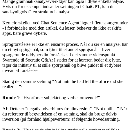
Mange grammatikanalyseværktøjer kan også udføre enkeltanalyse.
Hvis du for eksempel indsætter sætningen i ChatGPT, kan du
sandsynligvis få en strukturel analyse.
Kerneforskellen ved Chat Sentence Agent ligger i flere spørgerunder
- i forbindelse med den artikel, du læser, behøver du ikke at skifte
apps, bare grave dybere.
Sprogforståelse er ikke en ensartet proces. Når du ser en analyse, har
du et nyt spørgsmål, som fører til et andet spørgsmål – hver
spørgerunde uddyber din forståelse af det samme videnspunkt.
Svarende til Socratic Q&A: I stedet for at læreren beder dig lytte,
tager du initiativ til at stille spørgsmål og blive guidet til et dybere
niveau af forståelse.
Stadig den samme sætning “Not until he had left the office did she
realize…”:
Runde 1
: “Hvorfor er subjektet og verbet omvendt?”
AI: Dette er “negativ adverbiums frontinversion”. “Not until…” Når
du refererer til begyndelsen af ​​en sætning, skal du bruge delvis
inversion (på forhånd hjælpeverbum) af følgende hovedsætning.