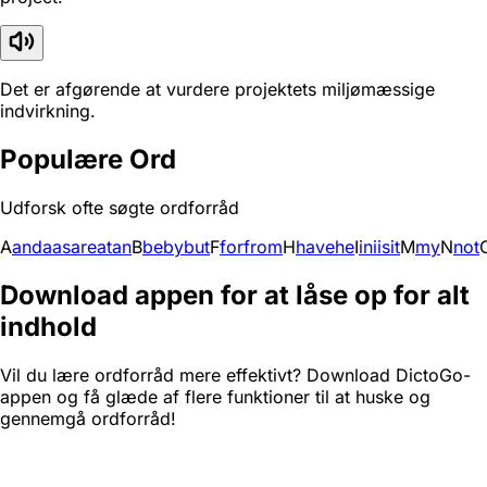
Det er afgørende at vurdere projektets miljømæssige
indvirkning.
Populære Ord
Udforsk ofte søgte ordforråd
A
and
a
as
are
at
an
B
be
by
but
F
for
from
H
have
he
I
in
i
is
it
M
my
N
not
Download appen for at låse op for alt
indhold
Vil du lære ordforråd mere effektivt? Download DictoGo-
appen og få glæde af flere funktioner til at huske og
gennemgå ordforråd!