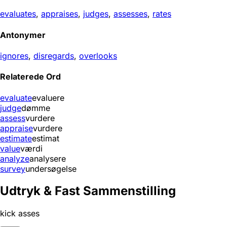
evaluates
,
appraises
,
judges
,
assesses
,
rates
Antonymer
ignores
,
disregards
,
overlooks
Relaterede Ord
evaluate
evaluere
judge
dømme
assess
vurdere
appraise
vurdere
estimate
estimat
value
værdi
analyze
analysere
survey
undersøgelse
Udtryk & Fast Sammenstilling
kick asses