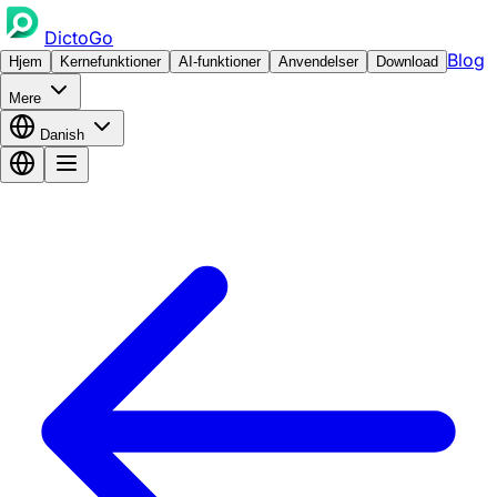
DictoGo
Blog
Hjem
Kernefunktioner
AI-funktioner
Anvendelser
Download
Mere
Danish