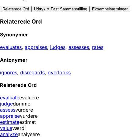
Relaterede Ord
Udtryk & Fast Sammenstilling
Eksempelsætninger
Relaterede Ord
Synonymer
evaluates
,
appraises
,
judges
,
assesses
,
rates
Antonymer
ignores
,
disregards
,
overlooks
Relaterede Ord
evaluate
evaluere
judge
dømme
assess
vurdere
appraise
vurdere
estimate
estimat
value
værdi
analyze
analysere