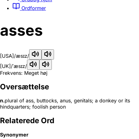
Ordformer
asses
[USA]
/æsɪz/
[UK]
/ˈæsɪz/
Frekvens: Meget høj
Oversættelse
n.
plural of ass, buttocks, anus, genitals; a donkey or its
hindquarters; foolish person
Relaterede Ord
Synonymer