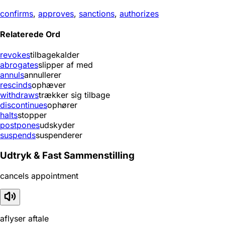
confirms
,
approves
,
sanctions
,
authorizes
Relaterede Ord
revokes
tilbagekalder
abrogates
slipper af med
annuls
annullerer
rescinds
ophæver
withdraws
trækker sig tilbage
discontinues
ophører
halts
stopper
postpones
udskyder
suspends
suspenderer
Udtryk & Fast Sammenstilling
cancels appointment
aflyser aftale