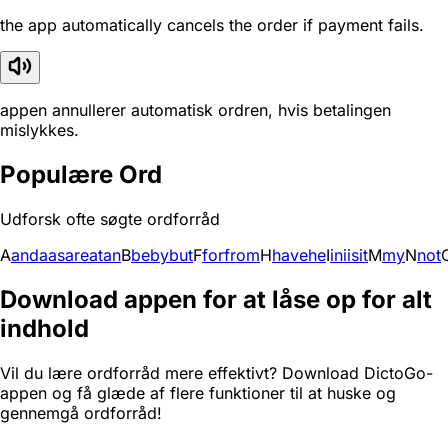
the app automatically cancels the order if payment fails.
appen annullerer automatisk ordren, hvis betalingen
mislykkes.
Populære Ord
Udforsk ofte søgte ordforråd
A
and
a
as
are
at
an
B
be
by
but
F
for
from
H
have
he
I
in
i
is
it
M
my
N
not
Download appen for at låse op for alt
indhold
Vil du lære ordforråd mere effektivt? Download DictoGo-
appen og få glæde af flere funktioner til at huske og
gennemgå ordforråd!