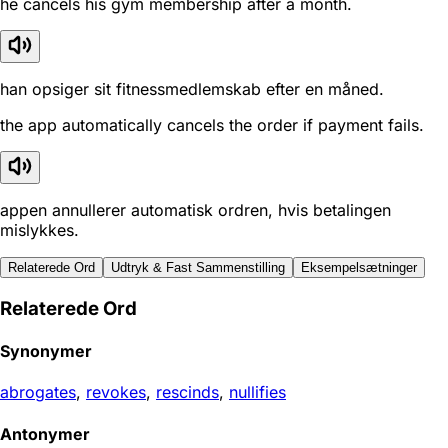
he cancels his gym membership after a month.
han opsiger sit fitnessmedlemskab efter en måned.
the app automatically cancels the order if payment fails.
appen annullerer automatisk ordren, hvis betalingen
mislykkes.
Relaterede Ord
Udtryk & Fast Sammenstilling
Eksempelsætninger
Relaterede Ord
Synonymer
abrogates
,
revokes
,
rescinds
,
nullifies
Antonymer