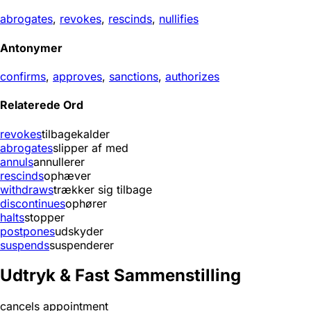
abrogates
,
revokes
,
rescinds
,
nullifies
Antonymer
confirms
,
approves
,
sanctions
,
authorizes
Relaterede Ord
revokes
tilbagekalder
abrogates
slipper af med
annuls
annullerer
rescinds
ophæver
withdraws
trækker sig tilbage
discontinues
ophører
halts
stopper
postpones
udskyder
suspends
suspenderer
Udtryk & Fast Sammenstilling
cancels appointment