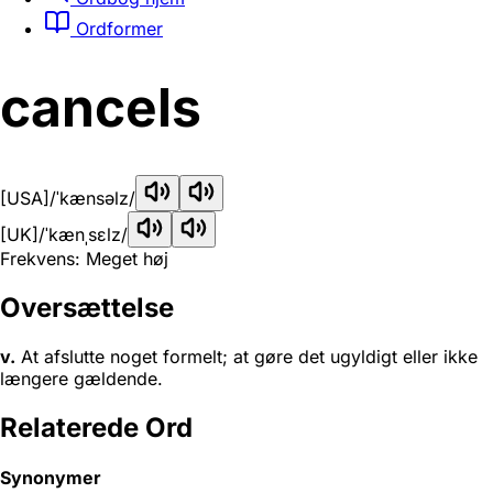
Ordformer
cancels
[USA]
/ˈkænsəlz/
[UK]
/ˈkænˌsɛlz/
Frekvens: Meget høj
Oversættelse
v.
At afslutte noget formelt; at gøre det ugyldigt eller ikke
længere gældende.
Relaterede Ord
Synonymer