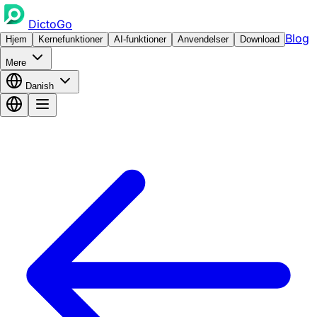
DictoGo
Blog
Hjem
Kernefunktioner
AI-funktioner
Anvendelser
Download
Mere
Danish