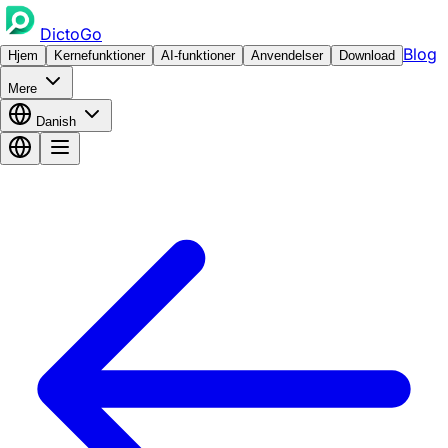
DictoGo
Blog
Hjem
Kernefunktioner
AI-funktioner
Anvendelser
Download
Mere
Danish