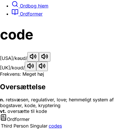
Ordbog hjem
Ordformer
code
[USA]
/kəʊd/
[UK]
/koʊd/
Frekvens: Meget høj
Oversættelse
n.
retsvæsen, regulativer, love; hemmeligt system af
bogstaver, kode, kryptering
vt.
oversætte til kode
Ordformer
Third Person Singular
codes