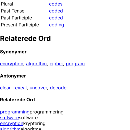
Plural
codes
Past Tense
coded
Past Participle
coded
Present Participle
coding
Relaterede Ord
Synonymer
encryption
,
algorithm
,
cipher
,
program
Antonymer
clear
,
reveal
,
uncover
,
decode
Relaterede Ord
programming
programmering
software
software
encryption
kryptering
algorithm
algoritme