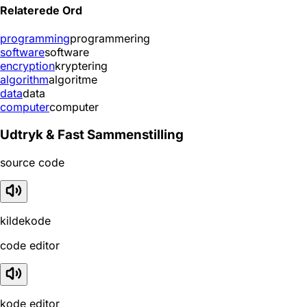
Relaterede Ord
programming
programmering
software
software
encryption
kryptering
algorithm
algoritme
data
data
computer
computer
Udtryk & Fast Sammenstilling
source code
kildekode
code editor
kode editor