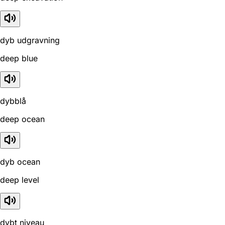
dyb udgravning
deep blue
dybblå
deep ocean
dyb ocean
deep level
dybt niveau