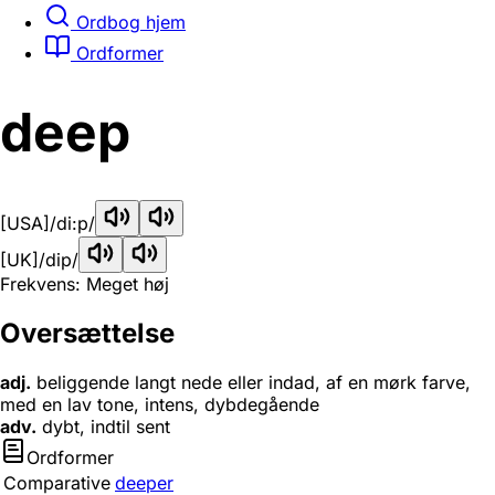
Ordbog hjem
Ordformer
deep
[USA]
/di:p/
[UK]
/dip/
Frekvens: Meget høj
Oversættelse
adj.
beliggende langt nede eller indad, af en mørk farve,
med en lav tone, intens, dybdegående
adv.
dybt, indtil sent
Ordformer
Comparative
deeper