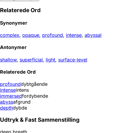
Relaterede Ord
Synonymer
complex
,
opaque
,
profound
,
intense
,
abyssal
Antonymer
shallow
,
superficial
,
light
,
surface-level
Relaterede Ord
profound
dybtgående
intense
intens
immersed
fordybende
abyss
afgrund
depth
dybde
Udtryk & Fast Sammenstilling
deep breath