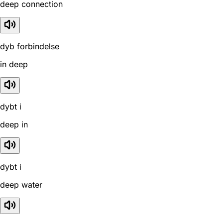
deep connection
dyb forbindelse
in deep
dybt i
deep in
dybt i
deep water