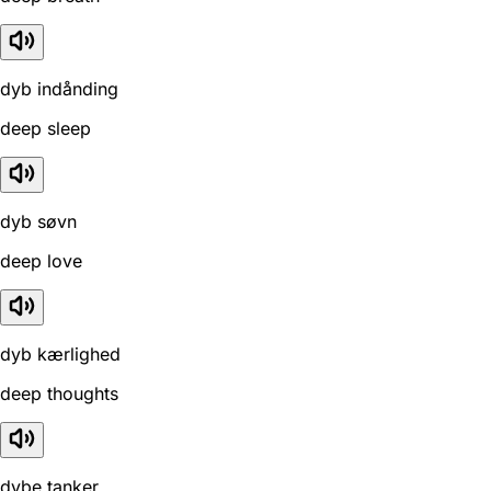
dyb indånding
deep sleep
dyb søvn
deep love
dyb kærlighed
deep thoughts
dybe tanker