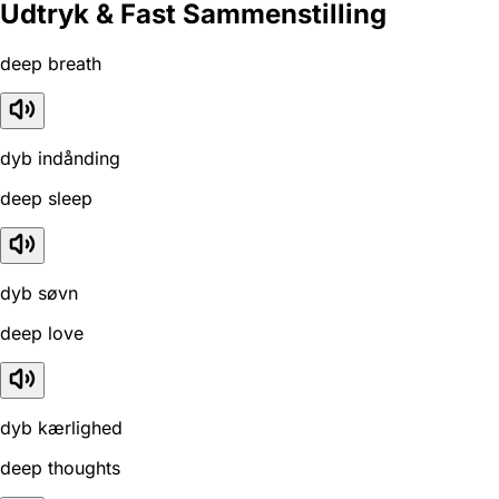
Udtryk & Fast Sammenstilling
deep breath
dyb indånding
deep sleep
dyb søvn
deep love
dyb kærlighed
deep thoughts