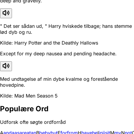
deep and gravelly.
" Det ser sådan ud, " Harry hviskede tilbage; hans stemme
lød dyb og ru.
Kilde: Harry Potter and the Deathly Hallows
Except for my deep nausea and pending headache.
Med undtagelse af min dybe kvalme og forestående
hovedpine.
Kilde: Mad Men Season 5
Populære Ord
Udforsk ofte søgte ordforråd
A
and
a
as
are
at
an
B
be
by
but
F
for
from
H
have
he
I
in
i
is
it
M
my
N
not