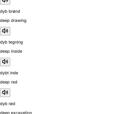
dyb brønd
deep drawing
dyb tegning
deep inside
dybt inde
deep red
dyb rød
deep excavation