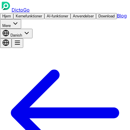
DictoGo
Blog
Hjem
Kernefunktioner
AI-funktioner
Anvendelser
Download
Mere
Danish