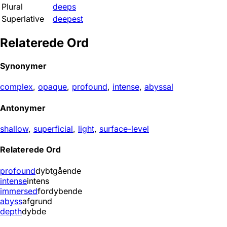
Plural
deeps
Superlative
deepest
Relaterede Ord
Synonymer
complex
,
opaque
,
profound
,
intense
,
abyssal
Antonymer
shallow
,
superficial
,
light
,
surface-level
Relaterede Ord
profound
dybtgående
intense
intens
immersed
fordybende
abyss
afgrund
depth
dybde