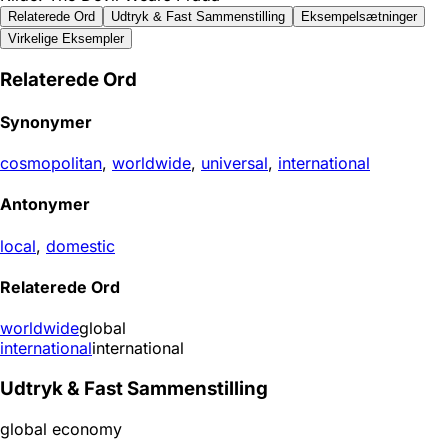
Relaterede Ord
Udtryk & Fast Sammenstilling
Eksempelsætninger
Virkelige Eksempler
Relaterede Ord
Synonymer
cosmopolitan
,
worldwide
,
universal
,
international
Antonymer
local
,
domestic
Relaterede Ord
worldwide
global
international
international
Udtryk & Fast Sammenstilling
global economy