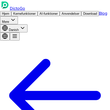
DictoGo
Blog
Hjem
Kernefunktioner
AI-funktioner
Anvendelser
Download
Mere
Danish