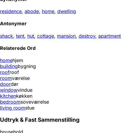
residence
,
abode
,
home
,
dwelling
Antonymer
shack
,
tent
,
hut
,
cottage
,
mansion
,
destroy
,
apartment
Relaterede Ord
home
hjem
building
bygning
roof
roof
room
værelse
door
dør
window
vindue
kitchen
køkken
bedroom
soveværelse
living room
stue
Udtryk & Fast Sammenstilling
household