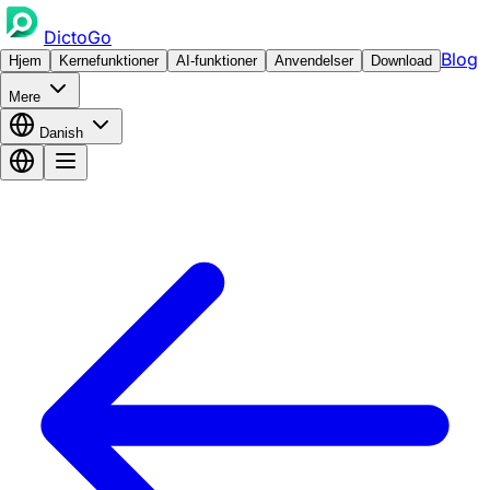
DictoGo
Blog
Hjem
Kernefunktioner
AI-funktioner
Anvendelser
Download
Mere
Danish