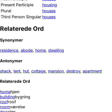
Present Participle
housing
Plural
houses
Third Person Singular
houses
Relaterede Ord
Synonymer
residence
,
abode
,
home
,
dwelling
Antonymer
shack
,
tent
,
hut
,
cottage
,
mansion
,
destroy
,
apartment
Relaterede Ord
home
hjem
building
bygning
roof
roof
room
værelse
door
dør