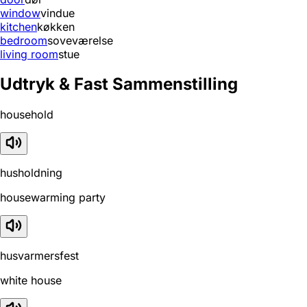
window
vindue
kitchen
køkken
bedroom
soveværelse
living room
stue
Udtryk & Fast Sammenstilling
household
husholdning
housewarming party
husvarmersfest
white house