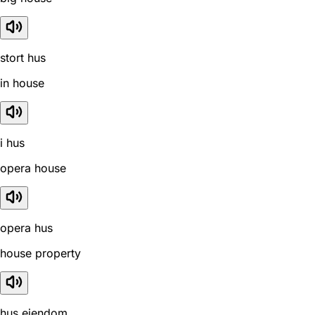
stort hus
in house
i hus
opera house
opera hus
house property
hus ejendom