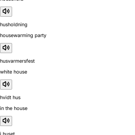
husholdning
housewarming party
husvarmersfest
white house
hvidt hus
in the house
i huset