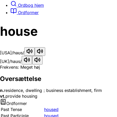
Ordbog hjem
Ordformer
house
[USA]
/haʊs/
[UK]
/haʊs/
Frekvens: Meget høj
Oversættelse
n.
residence, dwelling；business establishment, firm
vt.
provide housing
Ordformer
Past Tense
housed
Past Participle
housed