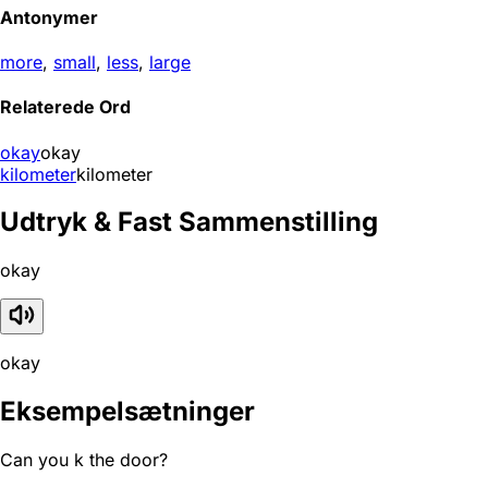
Antonymer
more
,
small
,
less
,
large
Relaterede Ord
okay
okay
kilometer
kilometer
Udtryk & Fast Sammenstilling
okay
okay
Eksempelsætninger
Can you k the door?