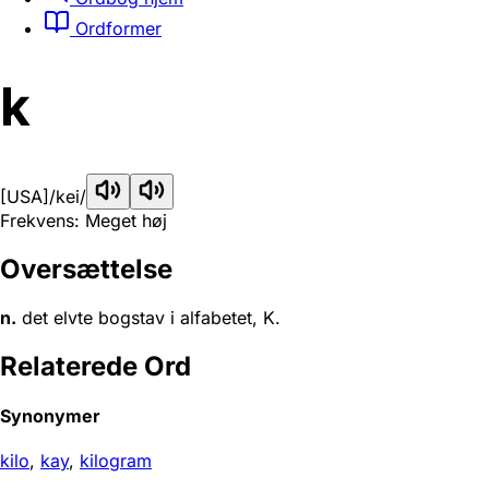
Ordformer
k
[USA]
/kei/
Frekvens: Meget høj
Oversættelse
n.
det elvte bogstav i alfabetet, K.
Relaterede Ord
Synonymer
kilo
,
kay
,
kilogram