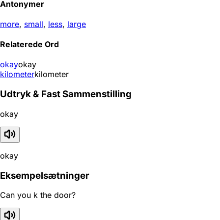
Antonymer
more
,
small
,
less
,
large
Relaterede Ord
okay
okay
kilometer
kilometer
Udtryk & Fast Sammenstilling
okay
okay
Eksempelsætninger
Can you k the door?