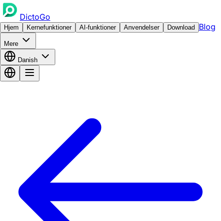
DictoGo
Blog
Hjem
Kernefunktioner
AI-funktioner
Anvendelser
Download
Mere
Danish