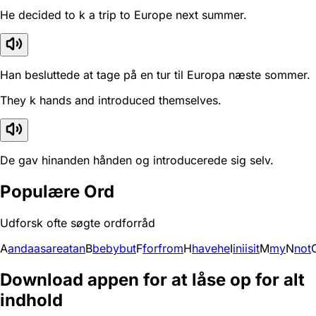
He decided to k a trip to Europe next summer.
Han besluttede at tage på en tur til Europa næste sommer.
They k hands and introduced themselves.
De gav hinanden hånden og introducerede sig selv.
Populære Ord
Udforsk ofte søgte ordforråd
A
and
a
as
are
at
an
B
be
by
but
F
for
from
H
have
he
I
in
i
is
it
M
my
N
not
Download appen for at låse op for alt
indhold