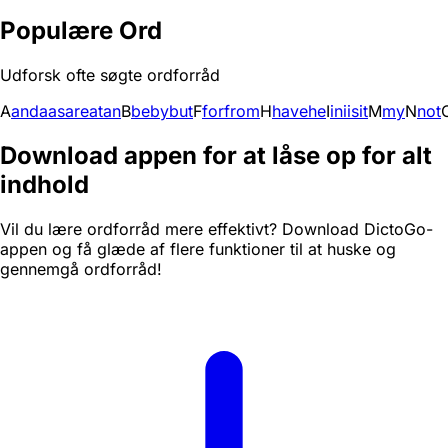
Populære Ord
Udforsk ofte søgte ordforråd
A
and
a
as
are
at
an
B
be
by
but
F
for
from
H
have
he
I
in
i
is
it
M
my
N
not
Download appen for at låse op for alt
indhold
Vil du lære ordforråd mere effektivt? Download DictoGo-
appen og få glæde af flere funktioner til at huske og
gennemgå ordforråd!