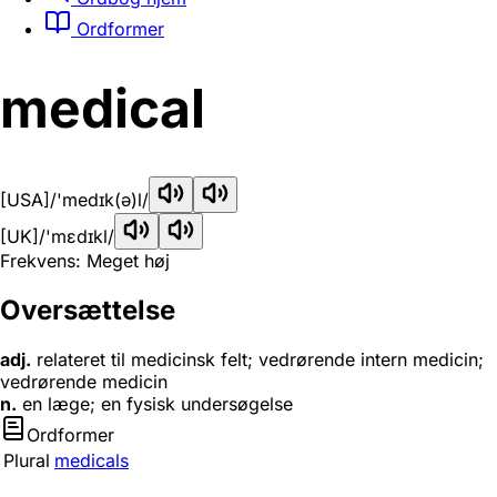
Ordformer
medical
[USA]
/'medɪk(ə)l/
[UK]
/'mɛdɪkl/
Frekvens: Meget høj
Oversættelse
adj.
relateret til medicinsk felt; vedrørende intern medicin;
vedrørende medicin
n.
en læge; en fysisk undersøgelse
Ordformer
Plural
medicals