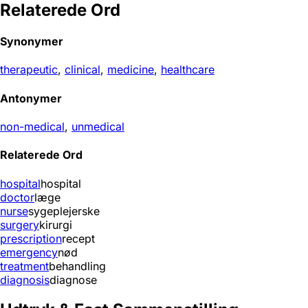
Relaterede Ord
Synonymer
therapeutic
,
clinical
,
medicine
,
healthcare
Antonymer
non-medical
,
unmedical
Relaterede Ord
hospital
hospital
doctor
læge
nurse
sygeplejerske
surgery
kirurgi
prescription
recept
emergency
nød
treatment
behandling
diagnosis
diagnose