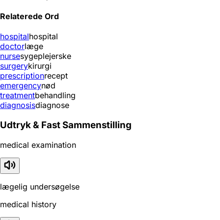
Relaterede Ord
hospital
hospital
doctor
læge
nurse
sygeplejerske
surgery
kirurgi
prescription
recept
emergency
nød
treatment
behandling
diagnosis
diagnose
Udtryk & Fast Sammenstilling
medical examination
lægelig undersøgelse
medical history