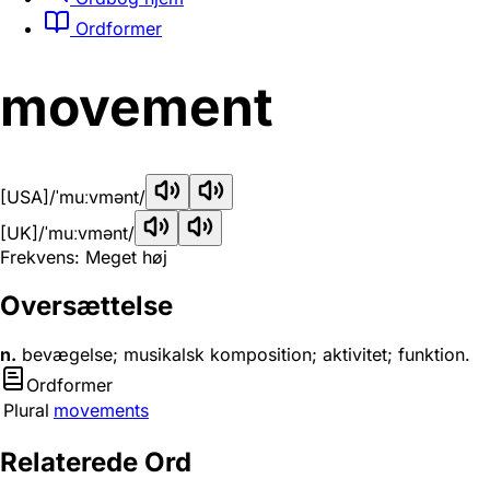
Ordformer
movement
[USA]
/ˈmuːvmənt/
[UK]
/ˈmuːvmənt/
Frekvens: Meget høj
Oversættelse
n.
bevægelse; musikalsk komposition; aktivitet; funktion.
Ordformer
Plural
movements
Relaterede Ord