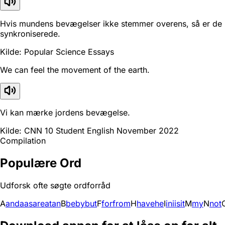
Hvis mundens bevægelser ikke stemmer overens, så er de
synkroniserede.
Kilde: Popular Science Essays
We can feel the movement of the earth.
Vi kan mærke jordens bevægelse.
Kilde: CNN 10 Student English November 2022
Compilation
Populære Ord
Udforsk ofte søgte ordforråd
A
and
a
as
are
at
an
B
be
by
but
F
for
from
H
have
he
I
in
i
is
it
M
my
N
not