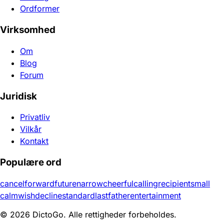
Ordformer
Virksomhed
Om
Blog
Forum
Juridisk
Privatliv
Vilkår
Kontakt
Populære ord
cancel
forward
future
narrow
cheerful
calling
recipient
small
calm
wish
decline
standard
last
father
entertainment
© 2026 DictoGo. Alle rettigheder forbeholdes.