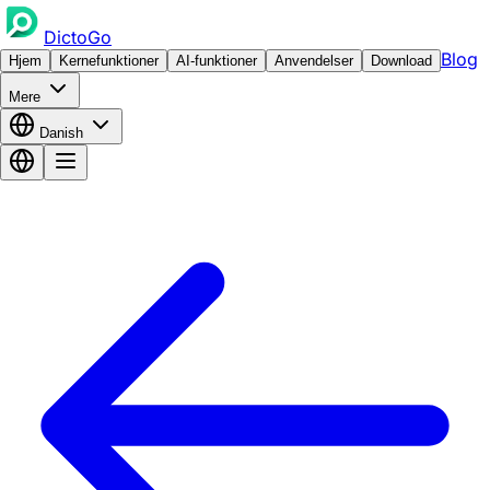
DictoGo
Blog
Hjem
Kernefunktioner
AI-funktioner
Anvendelser
Download
Mere
Danish