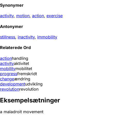
Synonymer
activity
,
motion
,
action
,
exercise
Antonymer
stillness
,
inactivity
,
immobility
Relaterede Ord
action
handling
activity
aktivitet
mobility
mobilitet
progress
fremskridt
change
ændring
development
udvikling
revolution
revolution
Eksempelsætninger
a maladroit movement