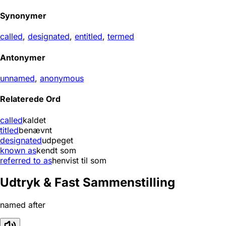
Synonymer
called
,
designated
,
entitled
,
termed
Antonymer
unnamed
,
anonymous
Relaterede Ord
called
kaldet
titled
benævnt
designated
udpeget
known as
kendt som
referred to as
henvist til som
Udtryk & Fast Sammenstilling
named after