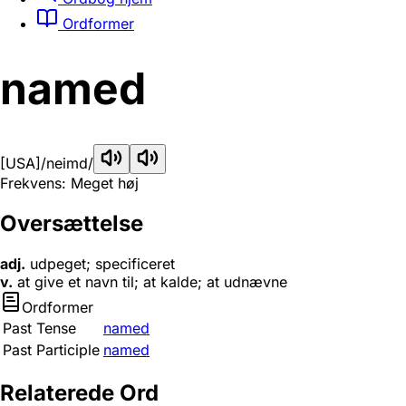
Ordformer
named
[USA]
/neimd/
Frekvens: Meget høj
Oversættelse
adj.
udpeget; specificeret
v.
at give et navn til; at kalde; at udnævne
Ordformer
Past Tense
named
Past Participle
named
Relaterede Ord