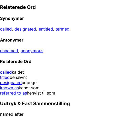
Relaterede Ord
Synonymer
called
,
designated
,
entitled
,
termed
Antonymer
unnamed
,
anonymous
Relaterede Ord
called
kaldet
titled
benævnt
designated
udpeget
known as
kendt som
referred to as
henvist til som
Udtryk & Fast Sammenstilling
named after