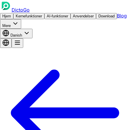
DictoGo
Blog
Hjem
Kernefunktioner
AI-funktioner
Anvendelser
Download
Mere
Danish