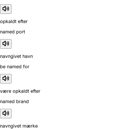
opkaldt efter
named port
navngivet havn
be named for
være opkaldt efter
named brand
navngivet mærke