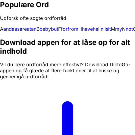
Populære Ord
Udforsk ofte søgte ordforråd
A
and
a
as
are
at
an
B
be
by
but
F
for
from
H
have
he
I
in
i
is
it
M
my
N
not
Download appen for at låse op for alt
indhold
Vil du lære ordforråd mere effektivt? Download DictoGo-
appen og få glæde af flere funktioner til at huske og
gennemgå ordforråd!