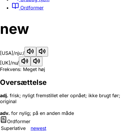
Ordformer
new
[USA]
/njuː/
[UK]
/nu/
Frekvens: Meget høj
Oversættelse
adj.
frisk; nyligt fremstillet eller opnået; ikke brugt før;
original
adv.
for nylig; på en anden måde
Ordformer
Superlative
newest