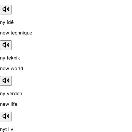
ny idé
new technique
ny teknik
new world
ny verden
new life
nyt liv