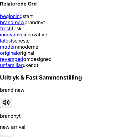
Relaterede Ord
beginning
start
brand new
brandnyt
fresh
frisk
innovative
innovative
latest
seneste
modern
moderne
original
original
revamped
omdesigned
unfamiliar
ukendt
Udtryk & Fast Sammenstilling
brand new
brandnyt
new arrival