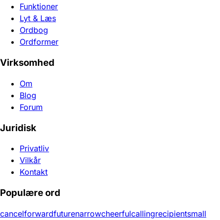
Funktioner
Lyt & Læs
Ordbog
Ordformer
Virksomhed
Om
Blog
Forum
Juridisk
Privatliv
Vilkår
Kontakt
Populære ord
cancel
forward
future
narrow
cheerful
calling
recipient
small