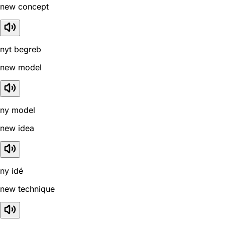
new concept
nyt begreb
new model
ny model
new idea
ny idé
new technique