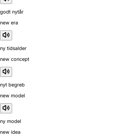
godt nytår
new era
ny tidsalder
new concept
nyt begreb
new model
ny model
new idea