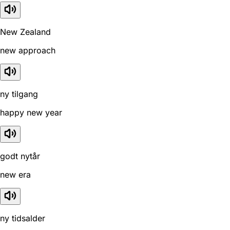
New Zealand
new approach
ny tilgang
happy new year
godt nytår
new era
ny tidsalder