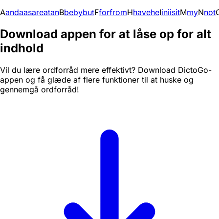
A
and
a
as
are
at
an
B
be
by
but
F
for
from
H
have
he
I
in
i
is
it
M
my
N
not
Download appen for at låse op for alt
indhold
Vil du lære ordforråd mere effektivt? Download DictoGo-
appen og få glæde af flere funktioner til at huske og
gennemgå ordforråd!