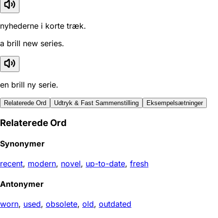
nyhederne i korte træk.
a brill new series.
en brill ny serie.
Relaterede Ord
Udtryk & Fast Sammenstilling
Eksempelsætninger
Relaterede Ord
Synonymer
recent
,
modern
,
novel
,
up-to-date
,
fresh
Antonymer
worn
,
used
,
obsolete
,
old
,
outdated