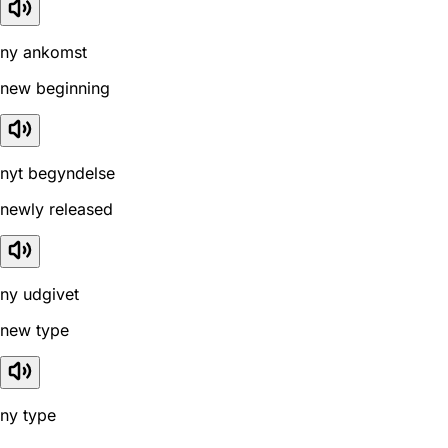
ny ankomst
new beginning
nyt begyndelse
newly released
ny udgivet
new type
ny type