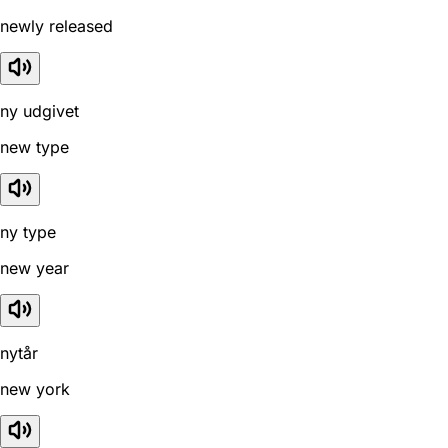
newly released
ny udgivet
new type
ny type
new year
nytår
new york