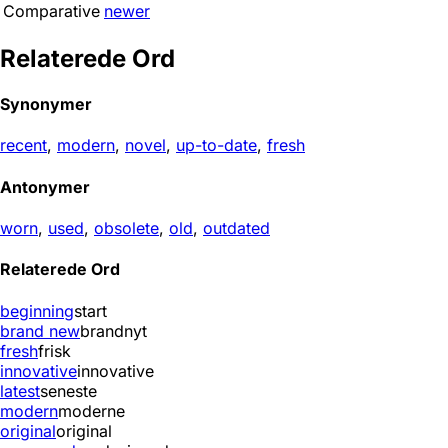
Comparative
newer
Relaterede Ord
Synonymer
recent
,
modern
,
novel
,
up-to-date
,
fresh
Antonymer
worn
,
used
,
obsolete
,
old
,
outdated
Relaterede Ord
beginning
start
brand new
brandnyt
fresh
frisk
innovative
innovative
latest
seneste
modern
moderne
original
original