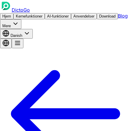
DictoGo
Blog
Hjem
Kernefunktioner
AI-funktioner
Anvendelser
Download
Mere
Danish