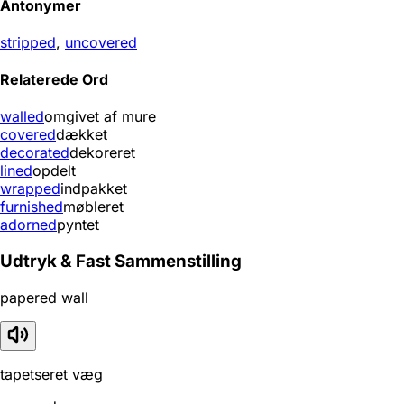
Antonymer
stripped
,
uncovered
Relaterede Ord
walled
omgivet af mure
covered
dækket
decorated
dekoreret
lined
opdelt
wrapped
indpakket
furnished
møbleret
adorned
pyntet
Udtryk & Fast Sammenstilling
papered wall
tapetseret væg