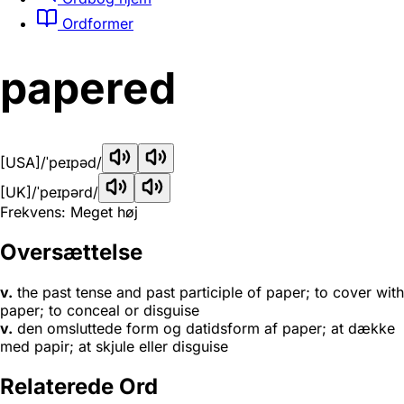
Ordformer
papered
[USA]
/ˈpeɪpəd/
[UK]
/ˈpeɪpərd/
Frekvens: Meget høj
Oversættelse
v.
the past tense and past participle of paper; to cover with
paper; to conceal or disguise
v.
den omsluttede form og datidsform af paper; at dække
med papir; at skjule eller disguise
Relaterede Ord