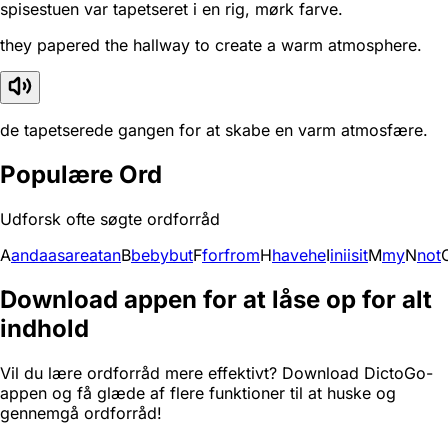
spisestuen var tapetseret i en rig, mørk farve.
they papered the hallway to create a warm atmosphere.
de tapetserede gangen for at skabe en varm atmosfære.
Populære Ord
Udforsk ofte søgte ordforråd
A
and
a
as
are
at
an
B
be
by
but
F
for
from
H
have
he
I
in
i
is
it
M
my
N
not
Download appen for at låse op for alt
indhold
Vil du lære ordforråd mere effektivt? Download DictoGo-
appen og få glæde af flere funktioner til at huske og
gennemgå ordforråd!