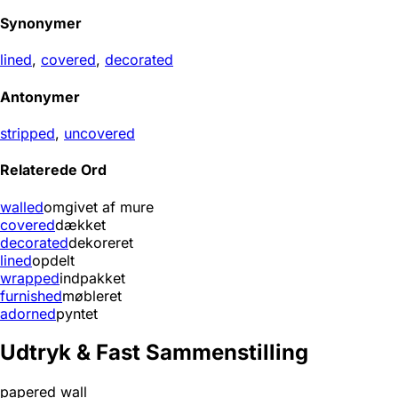
Synonymer
lined
,
covered
,
decorated
Antonymer
stripped
,
uncovered
Relaterede Ord
walled
omgivet af mure
covered
dækket
decorated
dekoreret
lined
opdelt
wrapped
indpakket
furnished
møbleret
adorned
pyntet
Udtryk & Fast Sammenstilling
papered wall