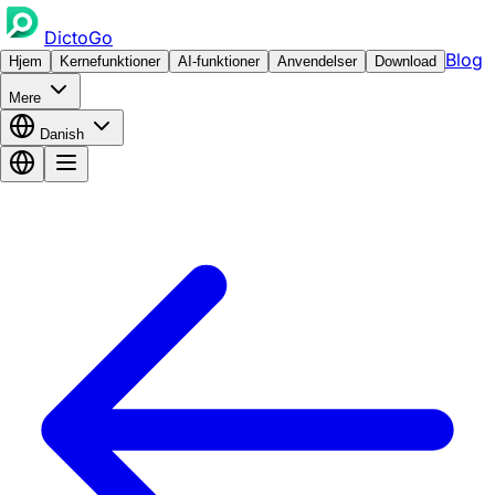
DictoGo
Blog
Hjem
Kernefunktioner
AI-funktioner
Anvendelser
Download
Mere
Danish