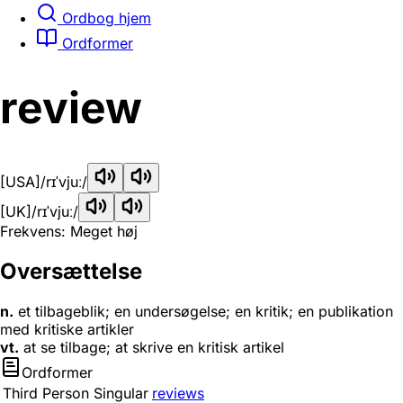
Ordbog hjem
Ordformer
review
[USA]
/rɪˈvjuː/
[UK]
/rɪˈvjuː/
Frekvens: Meget høj
Oversættelse
n.
et tilbageblik; en undersøgelse; en kritik; en publikation
med kritiske artikler
vt.
at se tilbage; at skrive en kritisk artikel
Ordformer
Third Person Singular
reviews