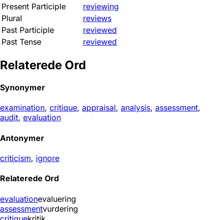
Present Participle
reviewing
Plural
reviews
Past Participle
reviewed
Past Tense
reviewed
Relaterede Ord
Synonymer
examination
,
critique
,
appraisal
,
analysis
,
assessment
,
audit
,
evaluation
Antonymer
criticism
,
ignore
Relaterede Ord
evaluation
evaluering
assessment
vurdering
critique
kritik