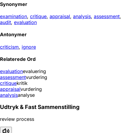
Synonymer
examination
,
critique
,
appraisal
,
analysis
,
assessment
,
audit
,
evaluation
Antonymer
criticism
,
ignore
Relaterede Ord
evaluation
evaluering
assessment
vurdering
critique
kritik
appraisal
vurdering
analysis
analyse
Udtryk & Fast Sammenstilling
review process