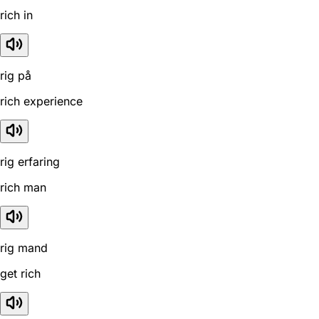
rich in
rig på
rich experience
rig erfaring
rich man
rig mand
get rich