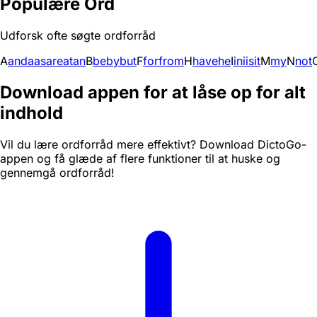
Populære Ord
Udforsk ofte søgte ordforråd
A
and
a
as
are
at
an
B
be
by
but
F
for
from
H
have
he
I
in
i
is
it
M
my
N
not
Download appen for at låse op for alt
indhold
Vil du lære ordforråd mere effektivt? Download DictoGo-
appen og få glæde af flere funktioner til at huske og
gennemgå ordforråd!