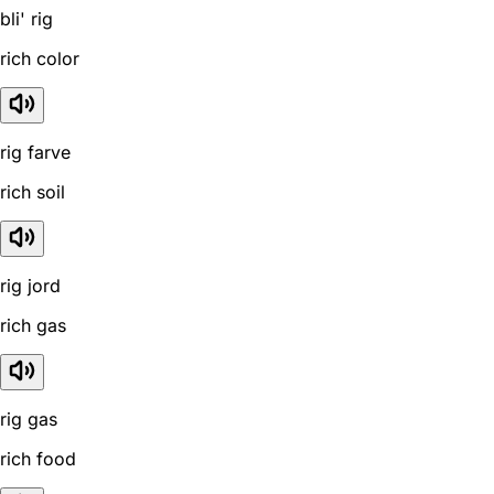
bli' rig
rich color
rig farve
rich soil
rig jord
rich gas
rig gas
rich food