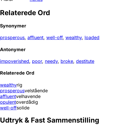
Relaterede Ord
Synonymer
prosperous
,
affluent
,
well-off
,
wealthy
,
loaded
Antonymer
impoverished
,
poor
,
needy
,
broke
,
destitute
Relaterede Ord
wealthy
rig
prosperous
velstående
affluent
velhavende
opulent
overdådig
well-off
solide
Udtryk & Fast Sammenstilling