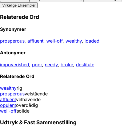
Virkelige Eksempler
Relaterede Ord
Synonymer
prosperous
,
affluent
,
well-off
,
wealthy
,
loaded
Antonymer
impoverished
,
poor
,
needy
,
broke
,
destitute
Relaterede Ord
wealthy
rig
prosperous
velstående
affluent
velhavende
opulent
overdådig
well-off
solide
Udtryk & Fast Sammenstilling