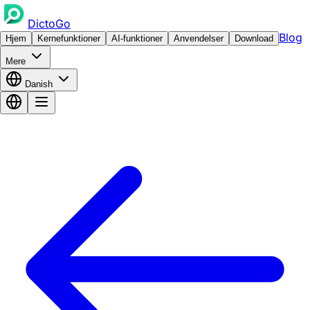
DictoGo
Blog
Hjem
Kernefunktioner
AI-funktioner
Anvendelser
Download
Mere
Danish