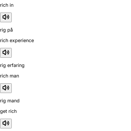
rich in
rig på
rich experience
rig erfaring
rich man
rig mand
get rich