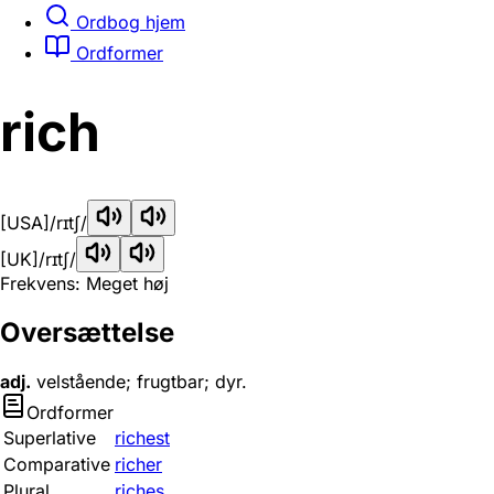
Ordbog hjem
Ordformer
rich
[USA]
/rɪtʃ/
[UK]
/rɪtʃ/
Frekvens: Meget høj
Oversættelse
adj.
velstående; frugtbar; dyr.
Ordformer
Superlative
richest
Comparative
richer
Plural
riches