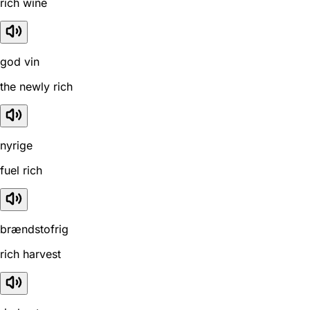
rich wine
god vin
the newly rich
nyrige
fuel rich
brændstofrig
rich harvest