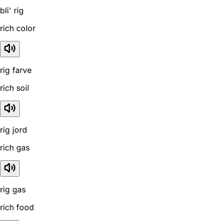
bli' rig
rich color
rig farve
rich soil
rig jord
rich gas
rig gas
rich food