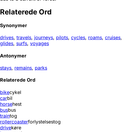
Relaterede Ord
Synonymer
drives
,
travels
,
journeys
,
pilots
,
cycles
,
roams
,
cruises
,
glides
,
surfs
,
voyages
Antonymer
stays
,
remains
,
parks
Relaterede Ord
bike
cykel
car
bil
horse
hest
bus
bus
train
tog
rollercoaster
forlystelsestog
drive
køre