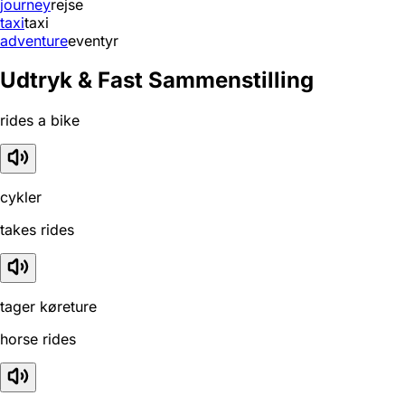
journey
rejse
taxi
taxi
adventure
eventyr
Udtryk & Fast Sammenstilling
rides a bike
cykler
takes rides
tager køreture
horse rides