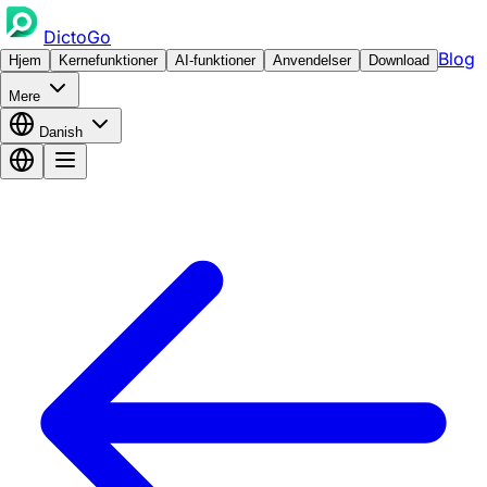
DictoGo
Blog
Hjem
Kernefunktioner
AI-funktioner
Anvendelser
Download
Mere
Danish