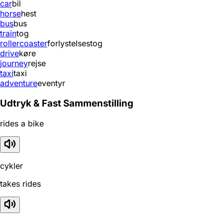
car
bil
horse
hest
bus
bus
train
tog
rollercoaster
forlystelsestog
drive
køre
journey
rejse
taxi
taxi
adventure
eventyr
Udtryk & Fast Sammenstilling
rides a bike
cykler
takes rides