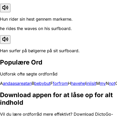
Hun rider sin hest gennem markerne.
he rides the waves on his surfboard.
Han surfer på bølgerne på sit surfboard.
Populære Ord
Udforsk ofte søgte ordforråd
A
and
a
as
are
at
an
B
be
by
but
F
for
from
H
have
he
I
in
i
is
it
M
my
N
not
Download appen for at låse op for alt
indhold
Vil du lære ordforråd mere effektivt? Download DictoGo-