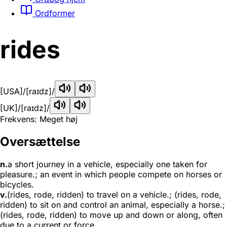
Ordformer
rides
[USA]
/[raɪdz]/
[UK]
/[raɪdz]/
Frekvens: Meget høj
Oversættelse
n.
a short journey in a vehicle, especially one taken for
pleasure.; an event in which people compete on horses or
bicycles.
v.
(rides, rode, ridden) to travel on a vehicle.; (rides, rode,
ridden) to sit on and control an animal, especially a horse.;
(rides, rode, ridden) to move up and down or along, often
due to a current or force.