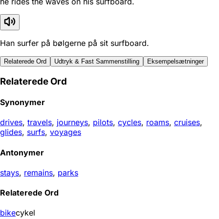
he rides the waves on his surfboard.
Han surfer på bølgerne på sit surfboard.
Relaterede Ord
Udtryk & Fast Sammenstilling
Eksempelsætninger
Relaterede Ord
Synonymer
drives
,
travels
,
journeys
,
pilots
,
cycles
,
roams
,
cruises
,
glides
,
surfs
,
voyages
Antonymer
stays
,
remains
,
parks
Relaterede Ord
bike
cykel