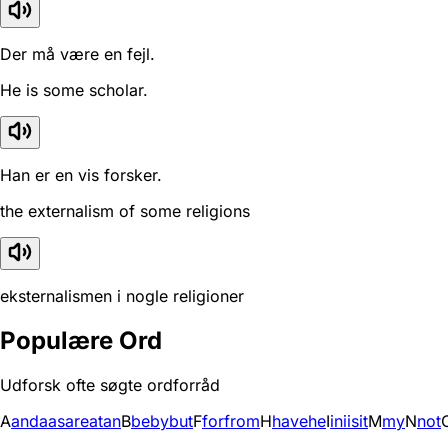
Der må være en fejl.
He is some scholar.
Han er en vis forsker.
the externalism of some religions
eksternalismen i nogle religioner
Populære Ord
Udforsk ofte søgte ordforråd
A
and
a
as
are
at
an
B
be
by
but
F
for
from
H
have
he
I
in
i
is
it
M
my
N
not