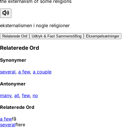
the externalism of some religions
eksternalismen i nogle religioner
Relaterede Ord
Udtryk & Fast Sammenstilling
Eksempelsætninger
Relaterede Ord
Synonymer
several
,
a few
,
a couple
Antonymer
many
,
all
,
few
,
no
Relaterede Ord
a few
få
several
flere