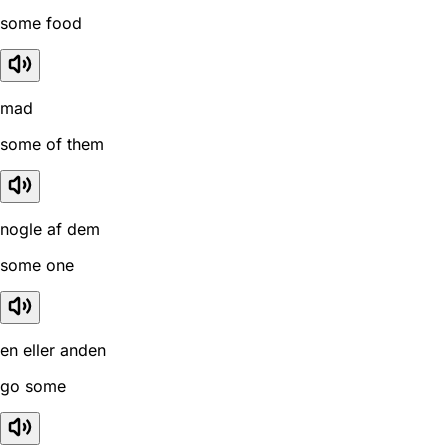
some food
mad
some of them
nogle af dem
some one
en eller anden
go some