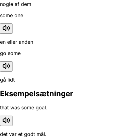
nogle af dem
some one
en eller anden
go some
gå lidt
Eksempelsætninger
that was some goal.
det var et godt mål.