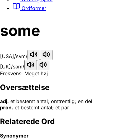
Ordformer
some
[USA]
/sʌm/
[UK]
/səm/
Frekvens: Meget høj
Oversættelse
adj.
et bestemt antal; omtrentlig; en del
pron.
et bestemt antal; et par
Relaterede Ord
Synonymer