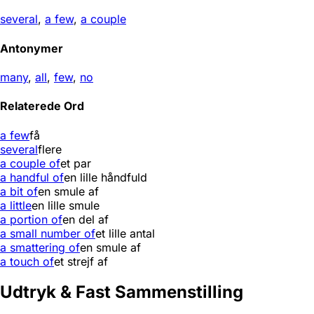
several
,
a few
,
a couple
Antonymer
many
,
all
,
few
,
no
Relaterede Ord
a few
få
several
flere
a couple of
et par
a handful of
en lille håndfuld
a bit of
en smule af
a little
en lille smule
a portion of
en del af
a small number of
et lille antal
a smattering of
en smule af
a touch of
et strejf af
Udtryk & Fast Sammenstilling