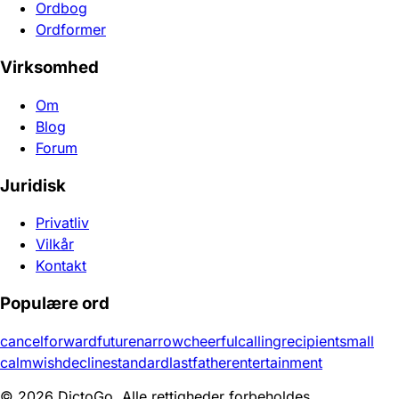
Ordbog
Ordformer
Virksomhed
Om
Blog
Forum
Juridisk
Privatliv
Vilkår
Kontakt
Populære ord
cancel
forward
future
narrow
cheerful
calling
recipient
small
calm
wish
decline
standard
last
father
entertainment
© 2026 DictoGo. Alle rettigheder forbeholdes.