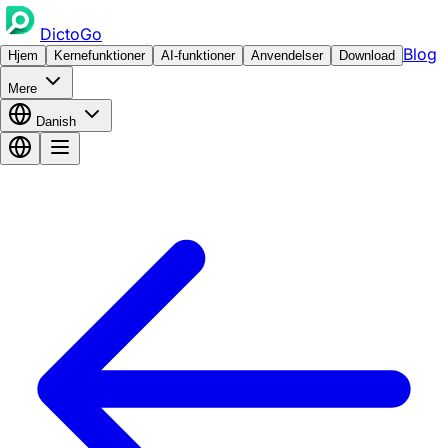
DictoGo
Blog
Hjem
Kernefunktioner
AI-funktioner
Anvendelser
Download
Mere
Danish