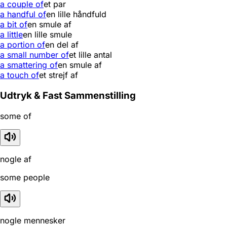
a couple of
et par
a handful of
en lille håndfuld
a bit of
en smule af
a little
en lille smule
a portion of
en del af
a small number of
et lille antal
a smattering of
en smule af
a touch of
et strejf af
Udtryk & Fast Sammenstilling
some of
nogle af
some people
nogle mennesker