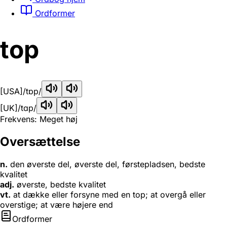
Ordformer
top
[USA]
/tɒp/
[UK]
/tɑp/
Frekvens: Meget høj
Oversættelse
n.
den øverste del, øverste del, førstepladsen, bedste
kvalitet
adj.
øverste, bedste kvalitet
vt.
at dække eller forsyne med en top; at overgå eller
overstige; at være højere end
Ordformer