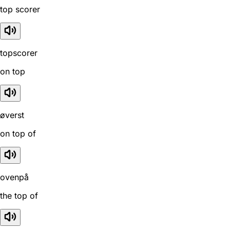
top scorer
topscorer
on top
øverst
on top of
ovenpå
the top of