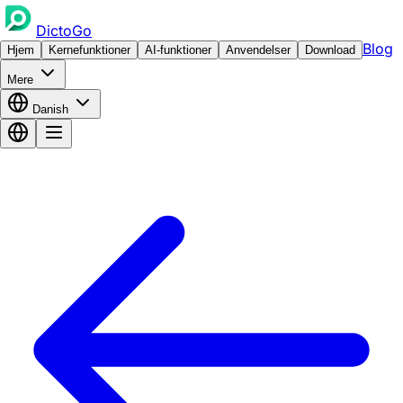
DictoGo
Blog
Hjem
Kernefunktioner
AI-funktioner
Anvendelser
Download
Mere
Danish