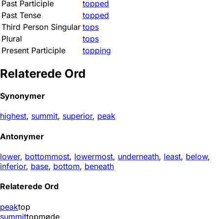
Past Participle
topped
Past Tense
topped
Third Person Singular
tops
Plural
tops
Present Participle
topping
Relaterede Ord
Synonymer
highest
,
summit
,
superior
,
peak
Antonymer
lower
,
bottommost
,
lowermost
,
underneath
,
least
,
below
,
inferior
,
base
,
bottom
,
beneath
Relaterede Ord
peak
top
summit
topmøde