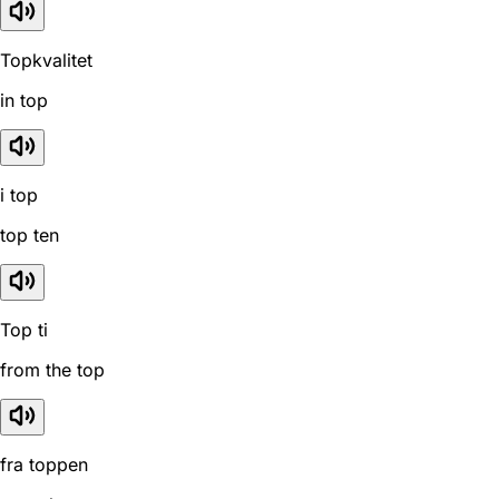
Topkvalitet
in top
i top
top ten
Top ti
from the top
fra toppen