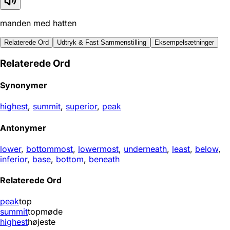
manden med hatten
Relaterede Ord
Udtryk & Fast Sammenstilling
Eksempelsætninger
Relaterede Ord
Synonymer
highest
,
summit
,
superior
,
peak
Antonymer
lower
,
bottommost
,
lowermost
,
underneath
,
least
,
below
,
inferior
,
base
,
bottom
,
beneath
Relaterede Ord
peak
top
summit
topmøde
highest
højeste