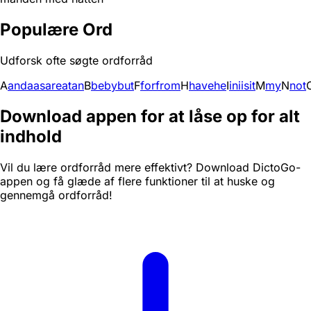
Populære Ord
Udforsk ofte søgte ordforråd
A
and
a
as
are
at
an
B
be
by
but
F
for
from
H
have
he
I
in
i
is
it
M
my
N
not
Download appen for at låse op for alt
indhold
Vil du lære ordforråd mere effektivt? Download DictoGo-
appen og få glæde af flere funktioner til at huske og
gennemgå ordforråd!