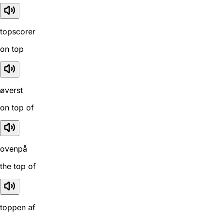
topscorer
on top
øverst
on top of
ovenpå
the top of
toppen af