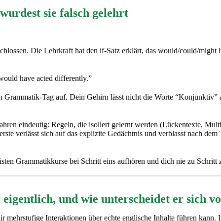
urdest sie falsch gelehrt
hlossen. Die Lehrkraft hat den if-Satz erklärt, das would/could/might
would have acted differently.”
in Grammatik-Tag auf. Dein Gehirn lässt nicht die Worte “Konjunktiv” 
ahren eindeutig: Regeln, die isoliert gelernt werden (Lückentexte, Mult
rste verlässt sich auf das explizite Gedächtnis und verblasst nach dem 
eisten Grammatikkurse bei Schritt eins aufhören und dich nie zu Schrit
 eigentlich, und wie unterscheidet er sich
dir mehrstufige Interaktionen über echte englische Inhalte führen kan