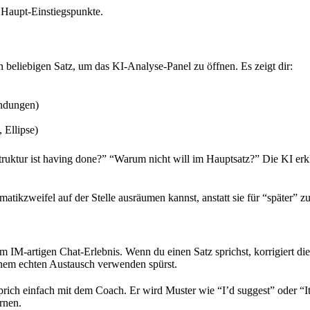
 Haupt-Einstiegspunkte.
n beliebigen Satz, um das KI-Analyse-Panel zu öffnen. Es zeigt dir:
indungen)
 Ellipse)
ruktur ist having done?” “Warum nicht will im Hauptsatz?” Die KI erkl
matikzweifel auf der Stelle ausräumen kannst, anstatt sie für “später” 
IM-artigen Chat-Erlebnis. Wenn du einen Satz sprichst, korrigiert d
inem echten Austausch verwenden spürst.
ich einfach mit dem Coach. Er wird Muster wie “I’d suggest” oder “I
ernen.