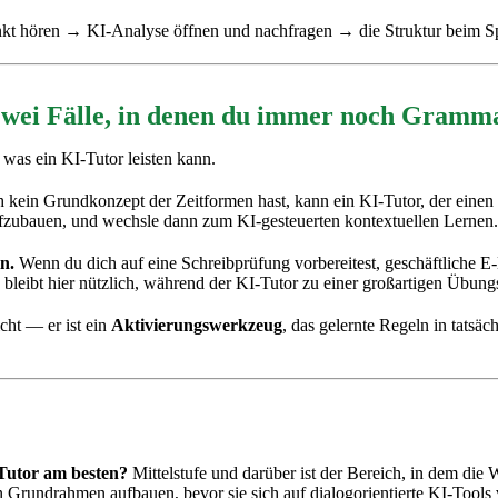
nkt hören → KI-Analyse öffnen und nachfragen → die Struktur beim Sp
Zwei Fälle, in denen du immer noch Gramma
, was ein KI-Tutor leisten kann.
kein Grundkonzept der Zeitformen hast, kann ein KI-Tutor, der einen S
ubauen, und wechsle dann zum KI-gesteuerten kontextuellen Lernen. Di
n.
Wenn du dich auf eine Schreibprüfung vorbereitest, geschäftliche E-
rs bleibt hier nützlich, während der KI-Tutor zu einer großartigen Übung
cht — er ist ein
Aktivierungswerkzeug
, das gelernte Regeln in tatsä
-Tutor am besten?
Mittelstufe und darüber ist der Bereich, in dem die 
en Grundrahmen aufbauen, bevor sie sich auf dialogorientierte KI-Tools 