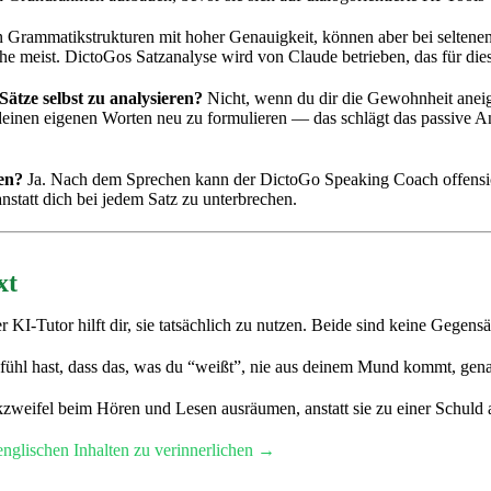
Grammatikstrukturen mit hoher Genauigkeit, können aber bei seltenen
he meist. DictoGos Satzanalyse wird von Claude betrieben, das für die
ätze selbst zu analysieren?
Nicht, wenn du dir die Gewohnheit aneign
 deinen eigenen Worten neu zu formulieren — das schlägt das passive A
en?
Ja. Nach dem Sprechen kann der DictoGo Speaking Coach offensic
nstatt dich bei jedem Satz zu unterbrechen.
xt
r KI-Tutor hilft dir, sie tatsächlich zu nutzen. Beide sind keine Gegen
efühl hast, dass das, was du “weißt”, nie aus deinem Mund kommt, gen
eifel beim Hören und Lesen ausräumen, anstatt sie zu einer Schuld au
nglischen Inhalten zu verinnerlichen →