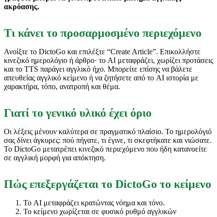
ακρόασης.
Τι κάνει το προσαρμοσμένο περιεχόμενο
Ανοίξτε το DictoGo και επιλέξτε “Create Article”. Επικολλήστε
κινεζικό ημερολόγιο ή άρθρο· το AI μεταφράζει, χωρίζει προτάσεις
και το TTS παράγει αγγλικό ήχο. Μπορείτε επίσης να βάλετε
απευθείας αγγλικό κείμενο ή να ζητήσετε από το AI ιστορία με
χαρακτήρα, τόπο, ανατροπή και θέμα.
Γιατί το γενικό υλικό έχει όριο
Οι λέξεις μένουν καλύτερα σε πραγματικό πλαίσιο. Το ημερολόγιό
σας δίνει άγκυρες: πού πήγατε, τι έγινε, τι σκεφτήκατε και νιώσατε.
Το DictoGo μετατρέπει κινεζικό περιεχόμενο που ήδη κατανοείτε
σε αγγλική μορφή για απόκτηση.
Πώς επεξεργάζεται το DictoGo το κείμενο
Το AI μεταφράζει κρατώντας νόημα και τόνο.
Το κείμενο χωρίζεται σε φυσικό ρυθμό αγγλικών