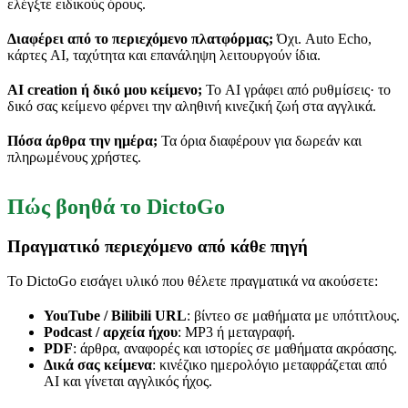
ελέγξτε ειδικούς όρους.
Διαφέρει από το περιεχόμενο πλατφόρμας;
Όχι. Auto Echo,
κάρτες AI, ταχύτητα και επανάληψη λειτουργούν ίδια.
AI creation ή δικό μου κείμενο;
Το AI γράφει από ρυθμίσεις· το
δικό σας κείμενο φέρνει την αληθινή κινεζική ζωή στα αγγλικά.
Πόσα άρθρα την ημέρα;
Τα όρια διαφέρουν για δωρεάν και
πληρωμένους χρήστες.
Πώς βοηθά το DictoGo
Πραγματικό περιεχόμενο από κάθε πηγή
Το DictoGo εισάγει υλικό που θέλετε πραγματικά να ακούσετε:
YouTube / Bilibili URL
: βίντεο σε μαθήματα με υπότιτλους.
Podcast / αρχεία ήχου
: MP3 ή μεταγραφή.
PDF
: άρθρα, αναφορές και ιστορίες σε μαθήματα ακρόασης.
Δικά σας κείμενα
: κινέζικο ημερολόγιο μεταφράζεται από
AI και γίνεται αγγλικός ήχος.