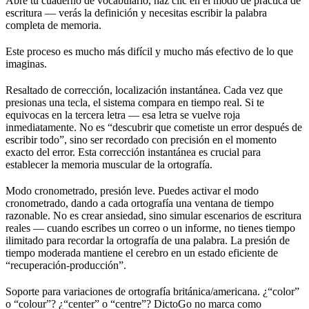
Abre tu cuaderno de vocabulario, haz clic en el modo de práctica de
escritura — verás la definición y necesitas escribir la palabra
completa de memoria.
Este proceso es mucho más difícil y mucho más efectivo de lo que
imaginas.
Resaltado de corrección, localización instantánea. Cada vez que
presionas una tecla, el sistema compara en tiempo real. Si te
equivocas en la tercera letra — esa letra se vuelve roja
inmediatamente. No es “descubrir que cometiste un error después de
escribir todo”, sino ser recordado con precisión en el momento
exacto del error. Esta corrección instantánea es crucial para
establecer la memoria muscular de la ortografía.
Modo cronometrado, presión leve. Puedes activar el modo
cronometrado, dando a cada ortografía una ventana de tiempo
razonable. No es crear ansiedad, sino simular escenarios de escritura
reales — cuando escribes un correo o un informe, no tienes tiempo
ilimitado para recordar la ortografía de una palabra. La presión de
tiempo moderada mantiene el cerebro en un estado eficiente de
“recuperación-producción”.
Soporte para variaciones de ortografía británica/americana. ¿“color”
o “colour”? ¿“center” o “centre”? DictoGo no marca como