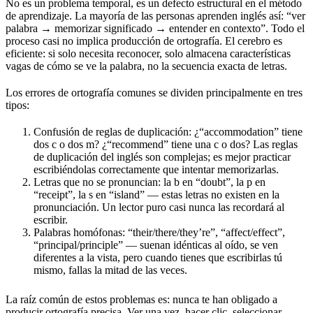
No es un problema temporal, es un defecto estructural en el método
de aprendizaje. La mayoría de las personas aprenden inglés así: “ver
palabra → memorizar significado → entender en contexto”. Todo el
proceso casi no implica producción de ortografía. El cerebro es
eficiente: si solo necesita reconocer, solo almacena características
vagas de cómo se ve la palabra, no la secuencia exacta de letras.
Los errores de ortografía comunes se dividen principalmente en tres
tipos:
Confusión de reglas de duplicación: ¿“accommodation” tiene
dos c o dos m? ¿“recommend” tiene una c o dos? Las reglas
de duplicación del inglés son complejas; es mejor practicar
escribiéndolas correctamente que intentar memorizarlas.
Letras que no se pronuncian: la b en “doubt”, la p en
“receipt”, la s en “island” — estas letras no existen en la
pronunciación. Un lector puro casi nunca las recordará al
escribir.
Palabras homófonas: “their/there/they’re”, “affect/effect”,
“principal/principle” — suenan idénticas al oído, se ven
diferentes a la vista, pero cuando tienes que escribirlas tú
mismo, fallas la mitad de las veces.
La raíz común de estos problemas es: nunca te han obligado a
producir ortografía precisa. Ver una vez, hacer clic, seleccionar —