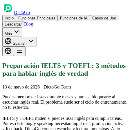
DictoGo
Inicio
Funciones Principales
Funciones de IA
Casos de Uso
Blog
Descargar
Más
Spanish
Preparación IELTS y TOEFL: 3 métodos
para hablar inglés de verdad
13 de mayo de 2026
· DictoGo Team
Puedes memorizar listas durante meses y aun así bloquearte al
escuchar inglés real. El problema suele ser el ciclo de entrenamiento,
no tu esfuerzo.
IELTS y TOEFL miden si puedes usar inglés para cumplir tareas.
Por eso listening y speaking necesitan input real, producción activa
y feedback. DictoGo conecta escucha y lectura inmersivas, Auto