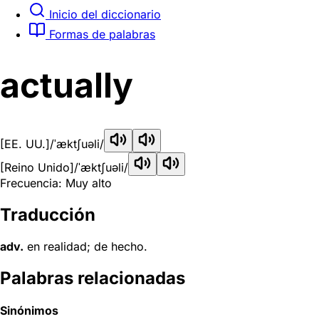
Inicio del diccionario
Formas de palabras
actually
[EE. UU.]
/ˈæktʃuəli/
[Reino Unido]
/ˈæktʃuəli/
Frecuencia: Muy alto
Traducción
adv.
en realidad; de hecho.
Palabras relacionadas
Sinónimos