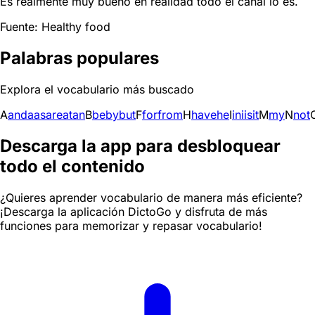
Es realmente muy bueno en realidad todo el canal lo es.
Fuente: Healthy food
Palabras populares
Explora el vocabulario más buscado
A
and
a
as
are
at
an
B
be
by
but
F
for
from
H
have
he
I
in
i
is
it
M
my
N
not
Descarga la app para desbloquear
todo el contenido
¿Quieres aprender vocabulario de manera más eficiente?
¡Descarga la aplicación DictoGo y disfruta de más
funciones para memorizar y repasar vocabulario!