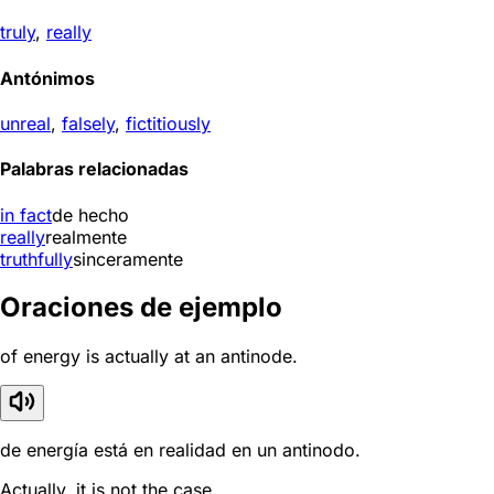
truly
,
really
Antónimos
unreal
,
falsely
,
fictitiously
Palabras relacionadas
in fact
de hecho
really
realmente
truthfully
sinceramente
Oraciones de ejemplo
of energy is actually at an antinode.
de energía está en realidad en un antinodo.
Actually, it is not the case.