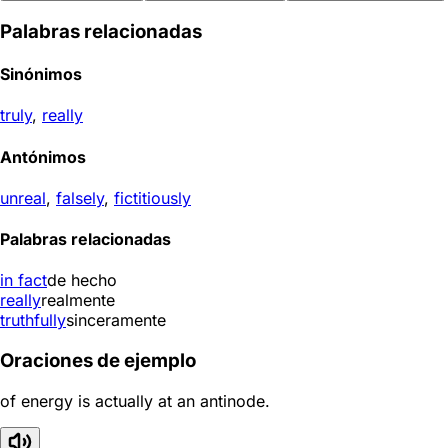
Palabras relacionadas
Sinónimos
truly
,
really
Antónimos
unreal
,
falsely
,
fictitiously
Palabras relacionadas
in fact
de hecho
really
realmente
truthfully
sinceramente
Oraciones de ejemplo
of energy is actually at an antinode.