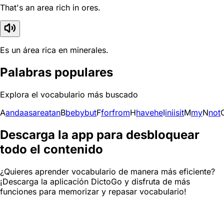
That's an area rich in ores.
Es un área rica en minerales.
Palabras populares
Explora el vocabulario más buscado
A
and
a
as
are
at
an
B
be
by
but
F
for
from
H
have
he
I
in
i
is
it
M
my
N
not
Descarga la app para desbloquear
todo el contenido
¿Quieres aprender vocabulario de manera más eficiente?
¡Descarga la aplicación DictoGo y disfruta de más
funciones para memorizar y repasar vocabulario!