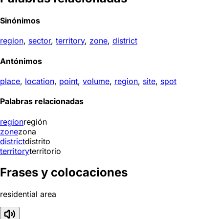
Sinónimos
region
,
sector
,
territory
,
zone
,
district
Antónimos
place
,
location
,
point
,
volume
,
region
,
site
,
spot
Palabras relacionadas
region
región
zone
zona
district
distrito
territory
territorio
Frases y colocaciones
residential area