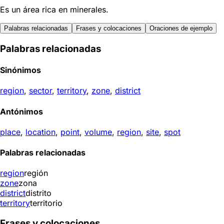
Es un área rica en minerales.
Palabras relacionadas
Frases y colocaciones
Oraciones de ejemplo
Palabras relacionadas
Sinónimos
region
,
sector
,
territory
,
zone
,
district
Antónimos
place
,
location
,
point
,
volume
,
region
,
site
,
spot
Palabras relacionadas
region
región
zone
zona
district
distrito
territory
territorio
Frases y colocaciones