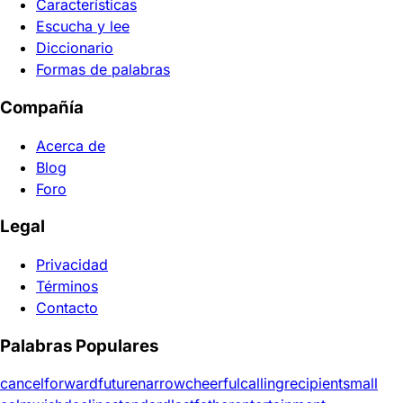
Características
Escucha y lee
Diccionario
Formas de palabras
Compañía
Acerca de
Blog
Foro
Legal
Privacidad
Términos
Contacto
Palabras Populares
cancel
forward
future
narrow
cheerful
calling
recipient
small