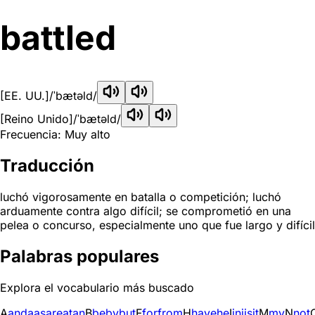
battled
[EE. UU.]
/ˈbætəld/
[Reino Unido]
/ˈbætəld/
Frecuencia: Muy alto
Traducción
luchó vigorosamente en batalla o competición; luchó
arduamente contra algo difícil; se comprometió en una
pelea o concurso, especialmente uno que fue largo y difícil
Palabras populares
Explora el vocabulario más buscado
A
and
a
as
are
at
an
B
be
by
but
F
for
from
H
have
he
I
in
i
is
it
M
my
N
not