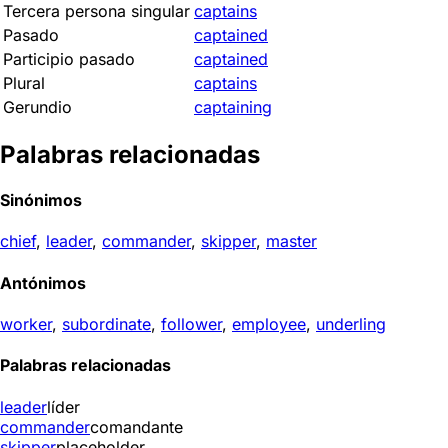
Tercera persona singular
captains
Pasado
captained
Participio pasado
captained
Plural
captains
Gerundio
captaining
Palabras relacionadas
Sinónimos
chief
,
leader
,
commander
,
skipper
,
master
Antónimos
worker
,
subordinate
,
follower
,
employee
,
underling
Palabras relacionadas
leader
líder
commander
comandante
skipper
placeholder