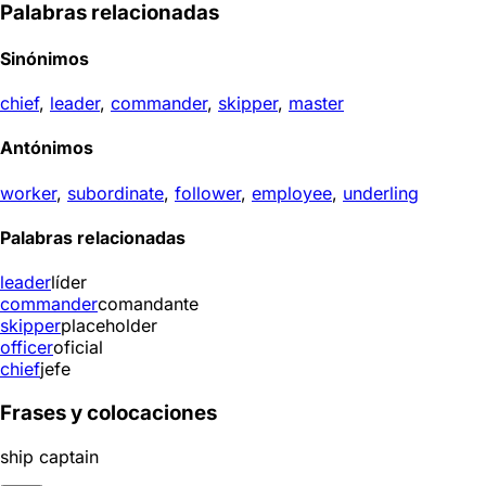
Palabras relacionadas
Sinónimos
chief
,
leader
,
commander
,
skipper
,
master
Antónimos
worker
,
subordinate
,
follower
,
employee
,
underling
Palabras relacionadas
leader
líder
commander
comandante
skipper
placeholder
officer
oficial
chief
jefe
Frases y colocaciones
ship captain