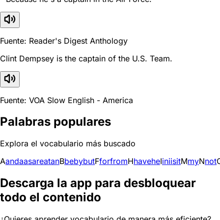
Fuente: Reader's Digest Anthology
Clint Dempsey is the captain of the U.S. Team.
Fuente: VOA Slow English - America
Palabras populares
Explora el vocabulario más buscado
A
and
a
as
are
at
an
B
be
by
but
F
for
from
H
have
he
I
in
i
is
it
M
my
N
not
Descarga la app para desbloquear
todo el contenido
¿Quieres aprender vocabulario de manera más eficiente?