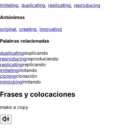
imitating
,
duplicating
,
replicating
,
reproducing
Antónimos
original
,
creating
,
innovating
Palabras relacionadas
duplicating
duplicando
reproducing
reproduciendo
replicating
replicando
imitating
imitando
cloning
clonación
mimicking
imitando
Frases y colocaciones
make a copy