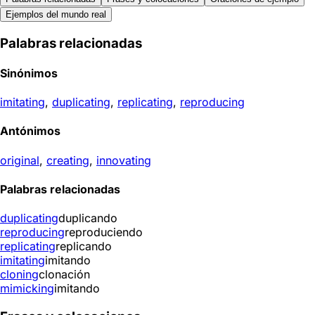
Ejemplos del mundo real
Palabras relacionadas
Sinónimos
imitating
,
duplicating
,
replicating
,
reproducing
Antónimos
original
,
creating
,
innovating
Palabras relacionadas
duplicating
duplicando
reproducing
reproduciendo
replicating
replicando
imitating
imitando
cloning
clonación
mimicking
imitando