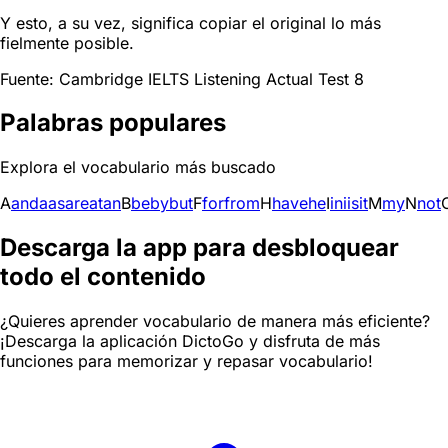
Y esto, a su vez, significa copiar el original lo más
fielmente posible.
Fuente: Cambridge IELTS Listening Actual Test 8
Palabras populares
Explora el vocabulario más buscado
A
and
a
as
are
at
an
B
be
by
but
F
for
from
H
have
he
I
in
i
is
it
M
my
N
not
Descarga la app para desbloquear
todo el contenido
¿Quieres aprender vocabulario de manera más eficiente?
¡Descarga la aplicación DictoGo y disfruta de más
funciones para memorizar y repasar vocabulario!