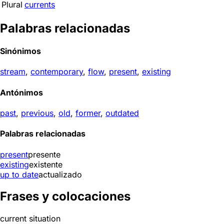
Plural
currents
Palabras relacionadas
Sinónimos
stream
,
contemporary
,
flow
,
present
,
existing
Antónimos
past
,
previous
,
old
,
former
,
outdated
Palabras relacionadas
present
presente
existing
existente
up to date
actualizado
Frases y colocaciones
current situation