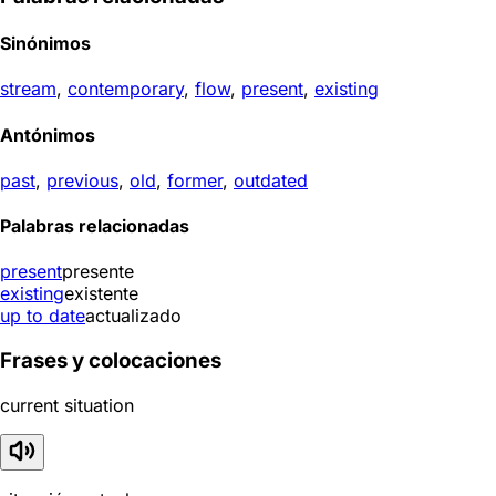
Sinónimos
stream
,
contemporary
,
flow
,
present
,
existing
Antónimos
past
,
previous
,
old
,
former
,
outdated
Palabras relacionadas
present
presente
existing
existente
up to date
actualizado
Frases y colocaciones
current situation