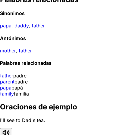
Sinónimos
papa
,
daddy
,
father
Antónimos
mother
,
father
Palabras relacionadas
father
padre
parent
padre
papa
papá
family
familia
Oraciones de ejemplo
I'll see to Dad's tea.