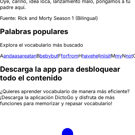
Oye, cariño, idea loca, lanzamiento malo, pongamos a tu
padre aquí.
Fuente: Rick and Morty Season 1 (Bilingual)
Palabras populares
Explora el vocabulario más buscado
A
and
a
as
are
at
an
B
be
by
but
F
for
from
H
have
he
I
in
i
is
it
M
my
N
not
Descarga la app para desbloquear
todo el contenido
¿Quieres aprender vocabulario de manera más eficiente?
¡Descarga la aplicación DictoGo y disfruta de más
funciones para memorizar y repasar vocabulario!