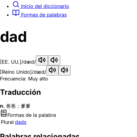
Inicio del diccionario
Formas de palabras
dad
[EE. UU.]
/dæd/
[Reino Unido]
/dæd/
Frecuencia: Muy alto
Traducción
n.
爸爸；爹爹
Formas de la palabra
Plural
dads
Palabras relacionadas