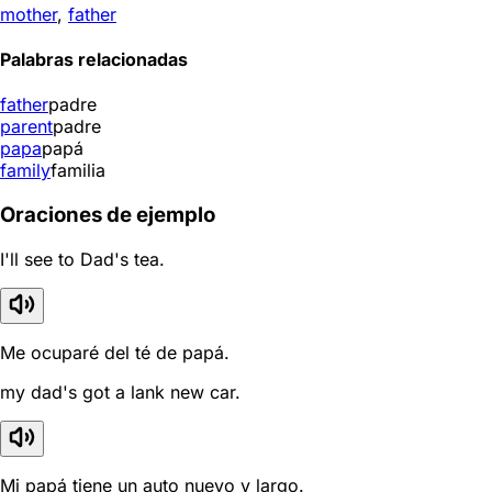
mother
,
father
Palabras relacionadas
father
padre
parent
padre
papa
papá
family
familia
Oraciones de ejemplo
I'll see to Dad's tea.
Me ocuparé del té de papá.
my dad's got a lank new car.
Mi papá tiene un auto nuevo y largo.