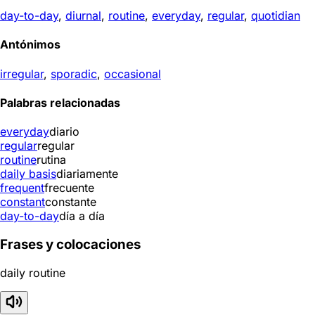
day-to-day
,
diurnal
,
routine
,
everyday
,
regular
,
quotidian
Antónimos
irregular
,
sporadic
,
occasional
Palabras relacionadas
everyday
diario
regular
regular
routine
rutina
daily basis
diariamente
frequent
frecuente
constant
constante
day-to-day
día a día
Frases y colocaciones
daily routine