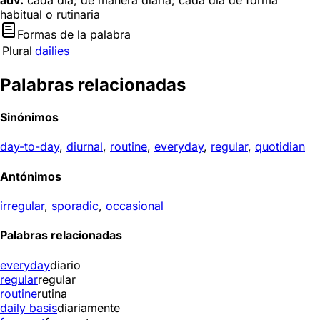
adv.
cada día; de manera diaria; cada día de forma
habitual o rutinaria
Formas de la palabra
Plural
dailies
Palabras relacionadas
Sinónimos
day-to-day
,
diurnal
,
routine
,
everyday
,
regular
,
quotidian
Antónimos
irregular
,
sporadic
,
occasional
Palabras relacionadas
everyday
diario
regular
regular
routine
rutina
daily basis
diariamente