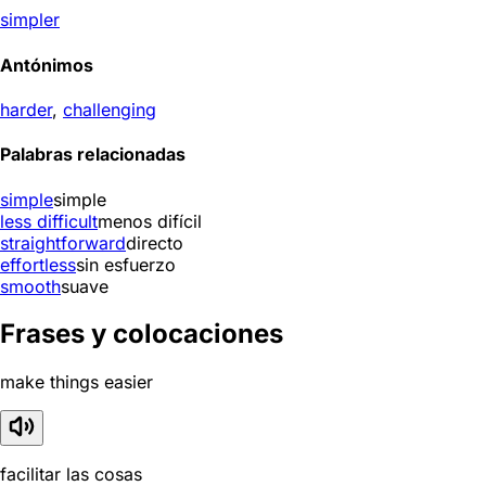
simpler
Antónimos
harder
,
challenging
Palabras relacionadas
simple
simple
less difficult
menos difícil
straightforward
directo
effortless
sin esfuerzo
smooth
suave
Frases y colocaciones
make things easier
facilitar las cosas