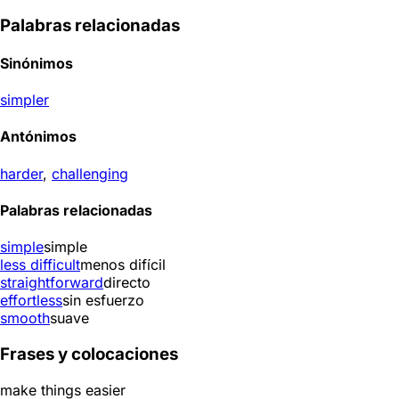
Palabras relacionadas
Sinónimos
simpler
Antónimos
harder
,
challenging
Palabras relacionadas
simple
simple
less difficult
menos difícil
straightforward
directo
effortless
sin esfuerzo
smooth
suave
Frases y colocaciones
make things easier