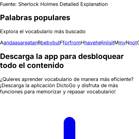
Fuente: Sherlock Holmes Detailed Explanation
Palabras populares
Explora el vocabulario más buscado
A
and
a
as
are
at
an
B
be
by
but
F
for
from
H
have
he
I
in
i
is
it
M
my
N
not
Descarga la app para desbloquear
todo el contenido
¿Quieres aprender vocabulario de manera más eficiente?
¡Descarga la aplicación DictoGo y disfruta de más
funciones para memorizar y repasar vocabulario!