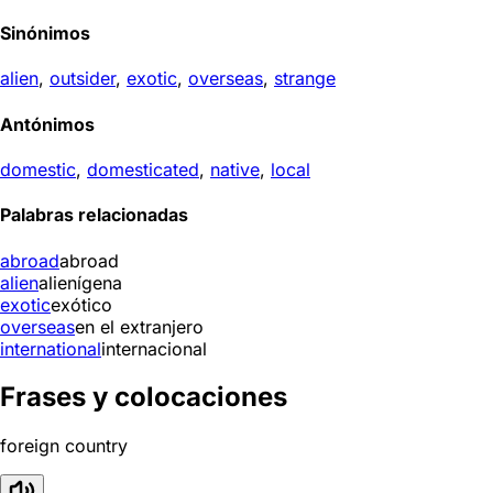
Sinónimos
alien
,
outsider
,
exotic
,
overseas
,
strange
Antónimos
domestic
,
domesticated
,
native
,
local
Palabras relacionadas
abroad
abroad
alien
alienígena
exotic
exótico
overseas
en el extranjero
international
internacional
Frases y colocaciones
foreign country