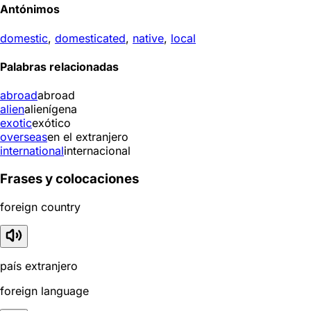
Antónimos
domestic
,
domesticated
,
native
,
local
Palabras relacionadas
abroad
abroad
alien
alienígena
exotic
exótico
overseas
en el extranjero
international
internacional
Frases y colocaciones
foreign country
país extranjero
foreign language