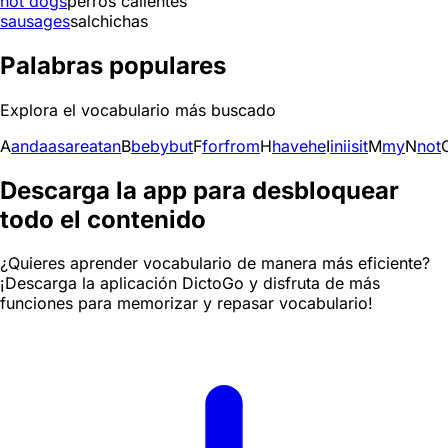
hot dogs
perros calientes
sausages
salchichas
Palabras populares
Explora el vocabulario más buscado
A
and
a
as
are
at
an
B
be
by
but
F
for
from
H
have
he
I
in
i
is
it
M
my
N
not
Descarga la app para desbloquear
todo el contenido
¿Quieres aprender vocabulario de manera más eficiente?
¡Descarga la aplicación DictoGo y disfruta de más
funciones para memorizar y repasar vocabulario!