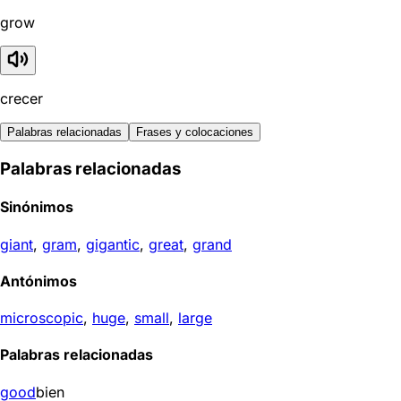
grow
crecer
Palabras relacionadas
Frases y colocaciones
Palabras relacionadas
Sinónimos
giant
,
gram
,
gigantic
,
great
,
grand
Antónimos
microscopic
,
huge
,
small
,
large
Palabras relacionadas
good
bien