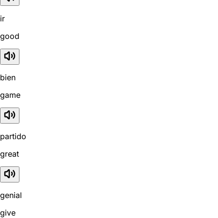
ir
good
bien
game
partido
great
genial
give