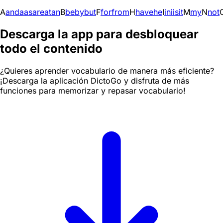
A
and
a
as
are
at
an
B
be
by
but
F
for
from
H
have
he
I
in
i
is
it
M
my
N
not
Descarga la app para desbloquear
todo el contenido
¿Quieres aprender vocabulario de manera más eficiente?
¡Descarga la aplicación DictoGo y disfruta de más
funciones para memorizar y repasar vocabulario!