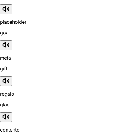
placeholder
goal
meta
gift
regalo
glad
contento