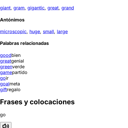
giant
,
gram
,
gigantic
,
great
,
grand
Antónimos
microscopic
,
huge
,
small
,
large
Palabras relacionadas
good
bien
great
genial
green
verde
game
partido
go
ir
goal
meta
gift
regalo
Frases y colocaciones
go