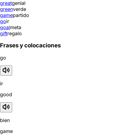
great
genial
green
verde
game
partido
go
ir
goal
meta
gift
regalo
Frases y colocaciones
go
ir
good
bien
game