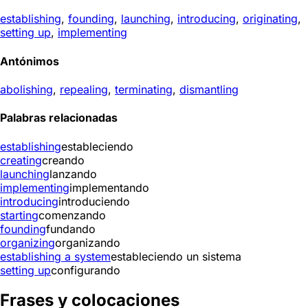
establishing
,
founding
,
launching
,
introducing
,
originating
,
setting up
,
implementing
Antónimos
abolishing
,
repealing
,
terminating
,
dismantling
Palabras relacionadas
establishing
estableciendo
creating
creando
launching
lanzando
implementing
implementando
introducing
introduciendo
starting
comenzando
founding
fundando
organizing
organizando
establishing a system
estableciendo un sistema
setting up
configurando
Frases y colocaciones