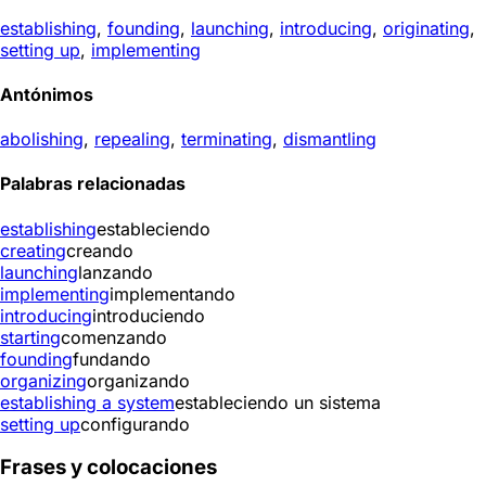
establishing
,
founding
,
launching
,
introducing
,
originating
,
setting up
,
implementing
Antónimos
abolishing
,
repealing
,
terminating
,
dismantling
Palabras relacionadas
establishing
estableciendo
creating
creando
launching
lanzando
implementing
implementando
introducing
introduciendo
starting
comenzando
founding
fundando
organizing
organizando
establishing a system
estableciendo un sistema
setting up
configurando
Frases y colocaciones