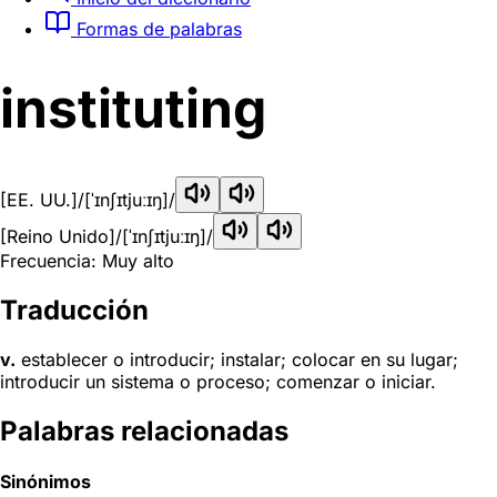
Formas de palabras
instituting
[EE. UU.]
/[ˈɪnʃɪtjuːɪŋ]/
[Reino Unido]
/[ˈɪnʃɪtjuːɪŋ]/
Frecuencia: Muy alto
Traducción
v.
establecer o introducir; instalar; colocar en su lugar;
introducir un sistema o proceso; comenzar o iniciar.
Palabras relacionadas
Sinónimos