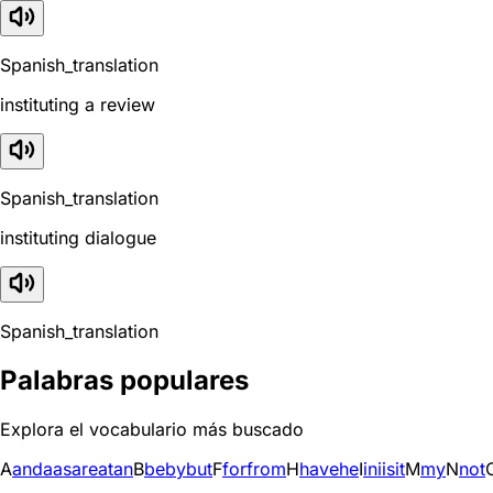
Spanish_translation
instituting a review
Spanish_translation
instituting dialogue
Spanish_translation
Palabras populares
Explora el vocabulario más buscado
A
and
a
as
are
at
an
B
be
by
but
F
for
from
H
have
he
I
in
i
is
it
M
my
N
not