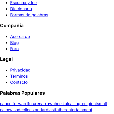
Escucha y lee
Diccionario
Formas de palabras
Compañía
Acerca de
Blog
Foro
Legal
Privacidad
Términos
Contacto
Palabras Populares
cancel
forward
future
narrow
cheerful
calling
recipient
small
calm
wish
decline
standard
last
father
entertainment