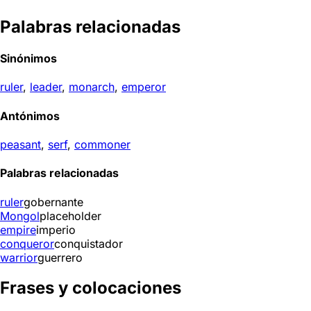
Palabras relacionadas
Sinónimos
ruler
,
leader
,
monarch
,
emperor
Antónimos
peasant
,
serf
,
commoner
Palabras relacionadas
ruler
gobernante
Mongol
placeholder
empire
imperio
conqueror
conquistador
warrior
guerrero
Frases y colocaciones