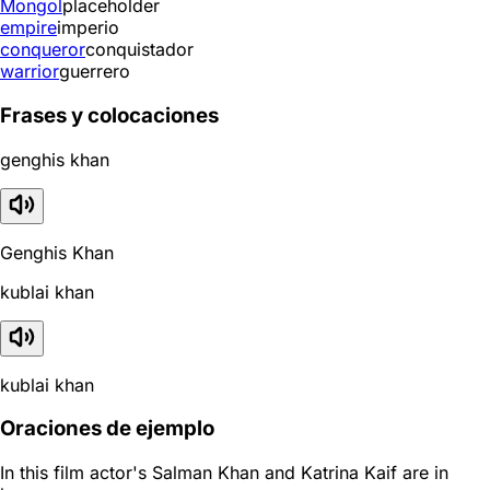
Mongol
placeholder
empire
imperio
conqueror
conquistador
warrior
guerrero
Frases y colocaciones
genghis khan
Genghis Khan
kublai khan
kublai khan
Oraciones de ejemplo
In this film actor's Salman Khan and Katrina Kaif are in