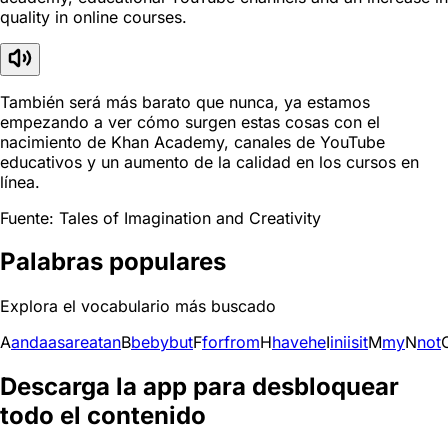
quality in online courses.
También será más barato que nunca, ya estamos
empezando a ver cómo surgen estas cosas con el
nacimiento de Khan Academy, canales de YouTube
educativos y un aumento de la calidad en los cursos en
línea.
Fuente: Tales of Imagination and Creativity
Palabras populares
Explora el vocabulario más buscado
A
and
a
as
are
at
an
B
be
by
but
F
for
from
H
have
he
I
in
i
is
it
M
my
N
not
Descarga la app para desbloquear
todo el contenido