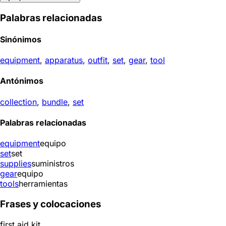
Palabras relacionadas
Sinónimos
equipment
,
apparatus
,
outfit
,
set
,
gear
,
tool
Antónimos
collection
,
bundle
,
set
Palabras relacionadas
equipment
equipo
set
set
supplies
suministros
gear
equipo
tools
herramientas
Frases y colocaciones
first aid kit