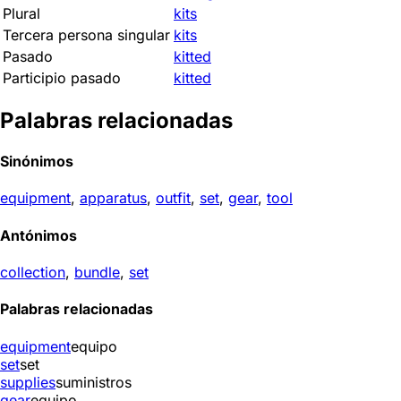
Plural
kits
Tercera persona singular
kits
Pasado
kitted
Participio pasado
kitted
Palabras relacionadas
Sinónimos
equipment
,
apparatus
,
outfit
,
set
,
gear
,
tool
Antónimos
collection
,
bundle
,
set
Palabras relacionadas
equipment
equipo
set
set
supplies
suministros
gear
equipo