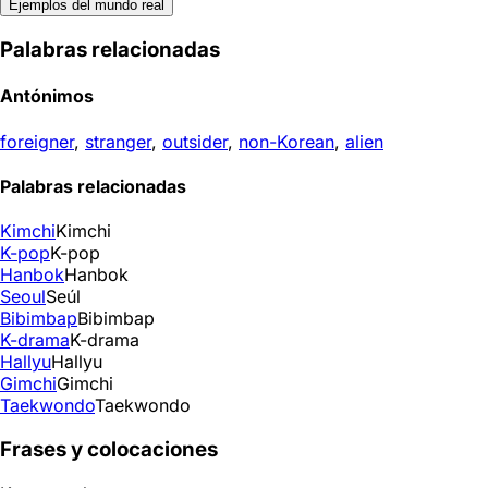
Ejemplos del mundo real
Palabras relacionadas
Antónimos
foreigner
,
stranger
,
outsider
,
non-Korean
,
alien
Palabras relacionadas
Kimchi
Kimchi
K-pop
K-pop
Hanbok
Hanbok
Seoul
Seúl
Bibimbap
Bibimbap
K-drama
K-drama
Hallyu
Hallyu
Gimchi
Gimchi
Taekwondo
Taekwondo
Frases y colocaciones