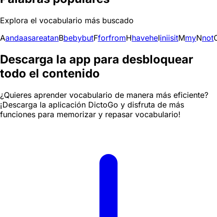
Explora el vocabulario más buscado
A
and
a
as
are
at
an
B
be
by
but
F
for
from
H
have
he
I
in
i
is
it
M
my
N
not
Descarga la app para desbloquear
todo el contenido
¿Quieres aprender vocabulario de manera más eficiente?
¡Descarga la aplicación DictoGo y disfruta de más
funciones para memorizar y repasar vocabulario!