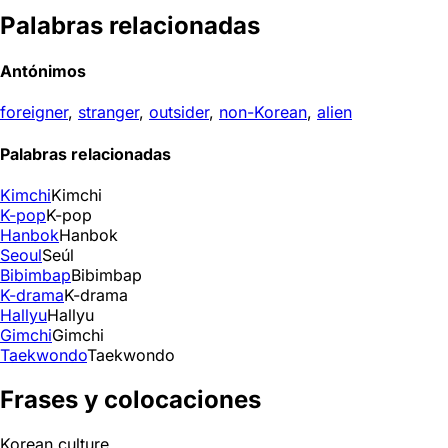
Palabras relacionadas
Antónimos
foreigner
,
stranger
,
outsider
,
non-Korean
,
alien
Palabras relacionadas
Kimchi
Kimchi
K-pop
K-pop
Hanbok
Hanbok
Seoul
Seúl
Bibimbap
Bibimbap
K-drama
K-drama
Hallyu
Hallyu
Gimchi
Gimchi
Taekwondo
Taekwondo
Frases y colocaciones
Korean culture