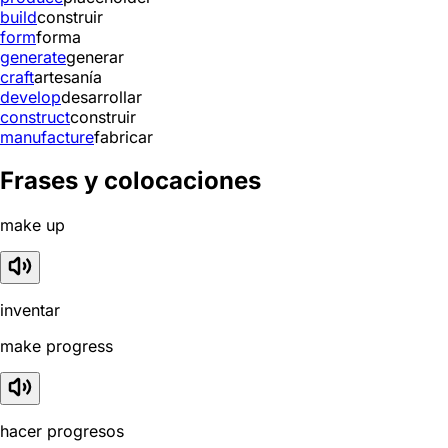
build
construir
form
forma
generate
generar
craft
artesanía
develop
desarrollar
construct
construir
manufacture
fabricar
Frases y colocaciones
make up
inventar
make progress
hacer progresos