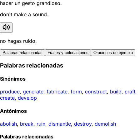
hacer un gesto grandioso.
don't make a sound.
no hagas ruido.
Palabras relacionadas
Frases y colocaciones
Oraciones de ejemplo
Palabras relacionadas
Sinónimos
produce
,
generate
,
fabricate
,
form
,
construct
,
build
,
craft
,
create
,
develop
Antónimos
abolish
,
break
,
ruin
,
dismantle
,
destroy
,
demolish
Palabras relacionadas