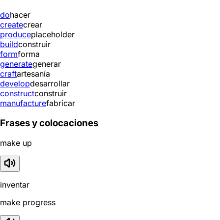
do
hacer
create
crear
produce
placeholder
build
construir
form
forma
generate
generar
craft
artesanía
develop
desarrollar
construct
construir
manufacture
fabricar
Frases y colocaciones
make up
inventar
make progress