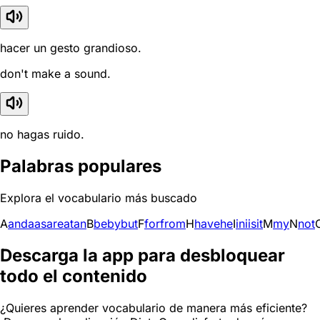
hacer un gesto grandioso.
don't make a sound.
no hagas ruido.
Palabras populares
Explora el vocabulario más buscado
A
and
a
as
are
at
an
B
be
by
but
F
for
from
H
have
he
I
in
i
is
it
M
my
N
not
Descarga la app para desbloquear
todo el contenido
¿Quieres aprender vocabulario de manera más eficiente?