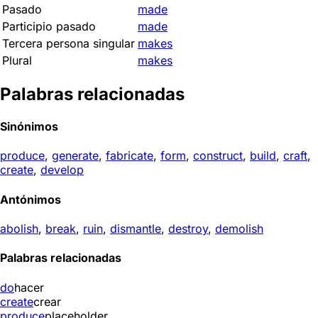
Pasado
made
Participio pasado
made
Tercera persona singular
makes
Plural
makes
Palabras relacionadas
Sinónimos
produce
,
generate
,
fabricate
,
form
,
construct
,
build
,
craft
,
create
,
develop
Antónimos
abolish
,
break
,
ruin
,
dismantle
,
destroy
,
demolish
Palabras relacionadas
do
hacer
create
crear
produce
placeholder