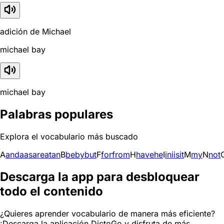
adición de Michael
michael bay
michael bay
Palabras populares
Explora el vocabulario más buscado
A
and
a
as
are
at
an
B
be
by
but
F
for
from
H
have
he
I
in
i
is
it
M
my
N
not
Descarga la app para desbloquear
todo el contenido
¿Quieres aprender vocabulario de manera más eficiente?
¡Descarga la aplicación DictoGo y disfruta de más