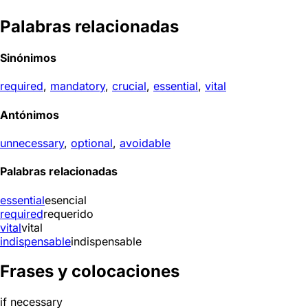
Palabras relacionadas
Sinónimos
required
,
mandatory
,
crucial
,
essential
,
vital
Antónimos
unnecessary
,
optional
,
avoidable
Palabras relacionadas
essential
esencial
required
requerido
vital
vital
indispensable
indispensable
Frases y colocaciones
if necessary