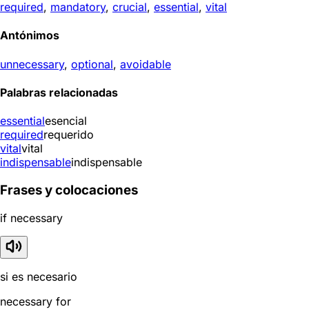
required
,
mandatory
,
crucial
,
essential
,
vital
Antónimos
unnecessary
,
optional
,
avoidable
Palabras relacionadas
essential
esencial
required
requerido
vital
vital
indispensable
indispensable
Frases y colocaciones
if necessary
si es necesario
necessary for