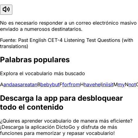
No es necesario responder a un correo electrónico masivo
enviado a numerosos destinatarios.
Fuente: Past English CET-4 Listening Test Questions (with
translations)
Palabras populares
Explora el vocabulario más buscado
A
and
a
as
are
at
an
B
be
by
but
F
for
from
H
have
he
I
in
i
is
it
M
my
N
not
Descarga la app para desbloquear
todo el contenido
¿Quieres aprender vocabulario de manera más eficiente?
¡Descarga la aplicación DictoGo y disfruta de más
funciones para memorizar y repasar vocabulario!