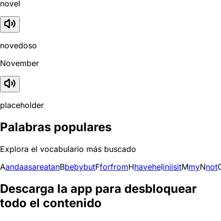
novel
novedoso
November
placeholder
Palabras populares
Explora el vocabulario más buscado
A
and
a
as
are
at
an
B
be
by
but
F
for
from
H
have
he
I
in
i
is
it
M
my
N
not
Descarga la app para desbloquear
todo el contenido