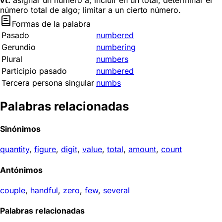
vt.
asignar un número a; incluir en un total; determinar el
número total de algo; limitar a un cierto número.
Formas de la palabra
Pasado
numbered
Gerundio
numbering
Plural
numbers
Participio pasado
numbered
Tercera persona singular
numbs
Palabras relacionadas
Sinónimos
quantity
,
figure
,
digit
,
value
,
total
,
amount
,
count
Antónimos
couple
,
handful
,
zero
,
few
,
several
Palabras relacionadas