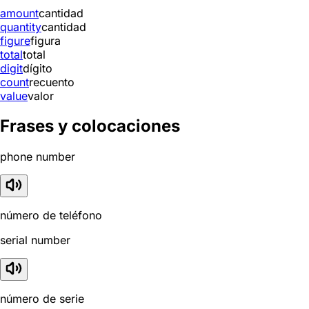
amount
cantidad
quantity
cantidad
figure
figura
total
total
digit
dígito
count
recuento
value
valor
Frases y colocaciones
phone number
número de teléfono
serial number
número de serie