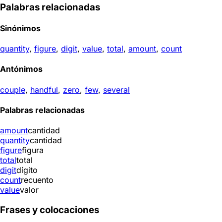
Palabras relacionadas
Sinónimos
quantity
,
figure
,
digit
,
value
,
total
,
amount
,
count
Antónimos
couple
,
handful
,
zero
,
few
,
several
Palabras relacionadas
amount
cantidad
quantity
cantidad
figure
figura
total
total
digit
dígito
count
recuento
value
valor
Frases y colocaciones