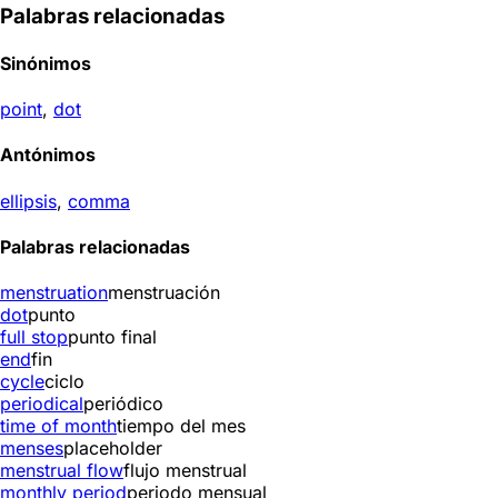
Palabras relacionadas
Sinónimos
point
,
dot
Antónimos
ellipsis
,
comma
Palabras relacionadas
menstruation
menstruación
dot
punto
full stop
punto final
end
fin
cycle
ciclo
periodical
periódico
time of month
tiempo del mes
menses
placeholder
menstrual flow
flujo menstrual
monthly period
periodo mensual