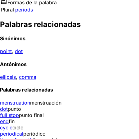
Formas de la palabra
Plural
periods
Palabras relacionadas
Sinónimos
point
,
dot
Antónimos
ellipsis
,
comma
Palabras relacionadas
menstruation
menstruación
dot
punto
full stop
punto final
end
fin
cycle
ciclo
periodical
periódico