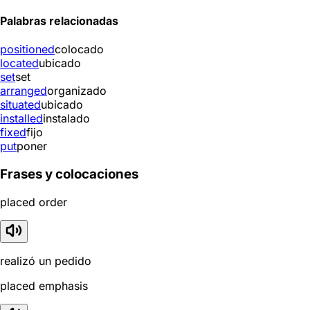
Palabras relacionadas
positioned
colocado
located
ubicado
set
set
arranged
organizado
situated
ubicado
installed
instalado
fixed
fijo
put
poner
Frases y colocaciones
placed order
realizó un pedido
placed emphasis