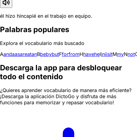
él hizo hincapié en el trabajo en equipo.
Palabras populares
Explora el vocabulario más buscado
A
and
a
as
are
at
an
B
be
by
but
F
for
from
H
have
he
I
in
i
is
it
M
my
N
not
Descarga la app para desbloquear
todo el contenido
¿Quieres aprender vocabulario de manera más eficiente?
¡Descarga la aplicación DictoGo y disfruta de más
funciones para memorizar y repasar vocabulario!