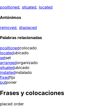
positioned
,
situated
,
located
Antónimos
removed
,
displaced
Palabras relacionadas
positioned
colocado
located
ubicado
set
set
arranged
organizado
situated
ubicado
installed
instalado
fixed
fijo
put
poner
Frases y colocaciones
placed order