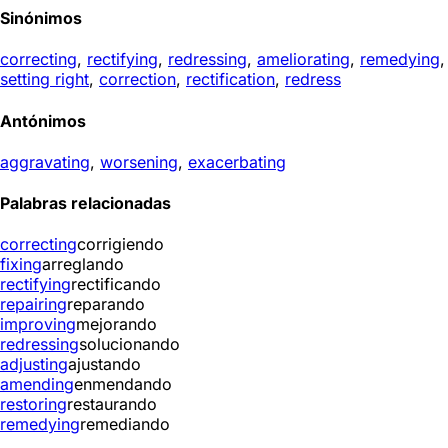
Sinónimos
correcting
,
rectifying
,
redressing
,
ameliorating
,
remedying
,
setting right
,
correction
,
rectification
,
redress
Antónimos
aggravating
,
worsening
,
exacerbating
Palabras relacionadas
correcting
corrigiendo
fixing
arreglando
rectifying
rectificando
repairing
reparando
improving
mejorando
redressing
solucionando
adjusting
ajustando
amending
enmendando
restoring
restaurando
remedying
remediando