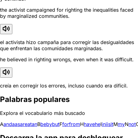
the activist campaigned for righting the inequalities faced
by marginalized communities.
el activista hizo campaña para corregir las desigualdades
que enfrentan las comunidades marginadas.
he believed in righting wrongs, even when it was difficult.
creía en corregir los errores, incluso cuando era difícil.
Palabras populares
Explora el vocabulario más buscado
A
and
a
as
are
at
an
B
be
by
but
F
for
from
H
have
he
I
in
i
is
it
M
my
N
not
Descarga la app para desbloquear