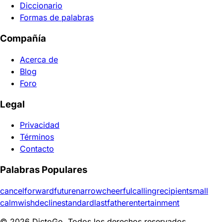
Diccionario
Formas de palabras
Compañía
Acerca de
Blog
Foro
Legal
Privacidad
Términos
Contacto
Palabras Populares
cancel
forward
future
narrow
cheerful
calling
recipient
small
calm
wish
decline
standard
last
father
entertainment
© 2026 DictoGo. Todos los derechos reservados.