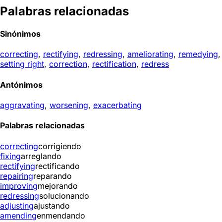
Palabras relacionadas
Sinónimos
correcting
,
rectifying
,
redressing
,
ameliorating
,
remedying
,
setting right
,
correction
,
rectification
,
redress
Antónimos
aggravating
,
worsening
,
exacerbating
Palabras relacionadas
correcting
corrigiendo
fixing
arreglando
rectifying
rectificando
repairing
reparando
improving
mejorando
redressing
solucionando
adjusting
ajustando
amending
enmendando